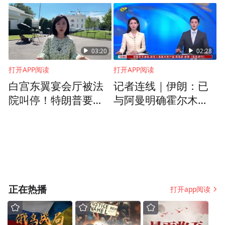
一颗明珠
03:20
02:28
打开APP阅读
打开APP阅读
白宫东翼宴会厅被法
记者连线｜伊朗：已
院叫停！特朗普要和
与阿曼明确霍尔木兹
最高法院“抢时间”
海峡航运框架
正在热播
打开app阅读