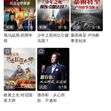
时事
全
131
集
时事
全
1
集
历史
全
1
集
俄乌战局·四周年
少年之死何以引爆
暴雨将至·卢沟桥
祭
法国？
事变始末
访谈
全
5
集
人文
全
1
集
岐黄之光·对话国
濮存昕：从心所
医大师
欲，不逾矩