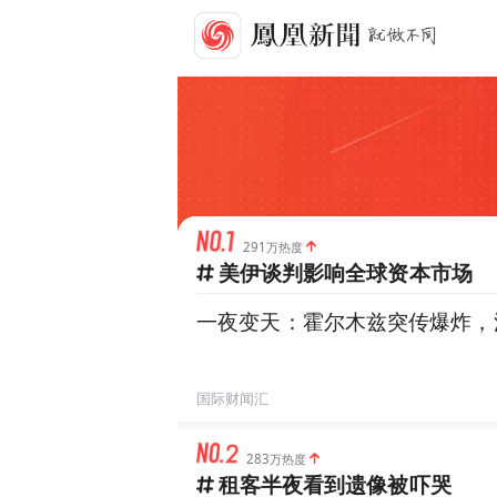
291万热度
美伊谈判影响全球资本市场
一夜变天：霍尔木兹突传爆炸，
国际财闻汇
283万热度
租客半夜看到遗像被吓哭