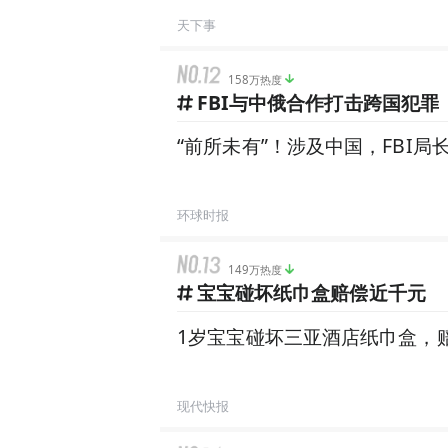
天下事
158万热度
FBI与中俄合作打击跨国犯罪
“前所未有”！涉及中国，FBI局
环球时报
149万热度
宝宝碰坏纸巾盒赔偿近千元
1岁宝宝碰坏三亚酒店纸巾盒，赔
现代快报