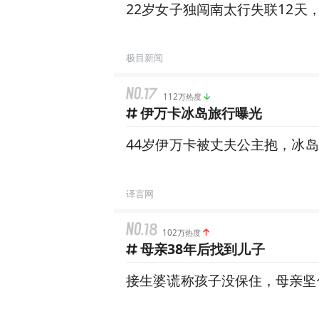
22岁女子独闯南太行失联12
极目新闻
112万热度
伊万卡冰岛旅行曝光
44岁伊万卡被丈夫公主抱，冰
译言网
102万热度
母亲38年后找到儿子
接生婆谎称孩子没保住，母亲坚