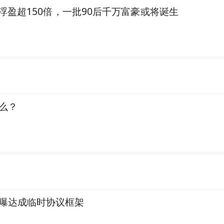
工浮盈超150倍，一批90后千万富豪或将诞生
么？
曝达成临时协议框架