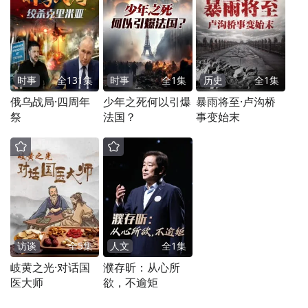
矩等方面都具有明显优势，制动距离与传统
相比缩短了30%，大大增强了重型车辆行驶
安全，有效提升了汽车运输效率，提升了中
时事
全
131
集
时事
全
1
集
历史
全
1
集
国汽车装备水平，提高了中国制造核心竞争
俄乌战局·四周年
少年之死何以引爆
暴雨将至·卢沟桥
力。特别是对于客运、军工运输、航天航空
祭
法国？
事变始末
等领域，新技术、新产品的规模应用具有重
大战略意义。
为了不断改进工艺，恒昇科技建立了完善的
质量管理体系，从原材料采购、生产工艺到
产品检测，每一个环节都严格把控。通过不
访谈
全
5
集
人文
全
1
集
岐黄之光·对话国
濮存昕：从心所
断提高产品质量和可靠性，恒昇科技赢得了
医大师
欲，不逾矩
客户的信任和忠诚度，为企业赢得了更多的