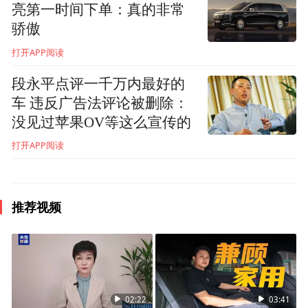
亮第一时间下单：真的非常
相比传统鼓式制动器，盘式制动器构造简
骄傲
单，容易维修，散热快速，制动系统反应灵
打开APP阅读
敏，可做高频率的刹车动作，整体可靠性更
段永平点评一千万内最好的
高。早在上世纪90年代初，欧美国家已开始
车 违反广告法评论被删除：
将盘式制动器用于大型公交车。2000年，盘
没见过苹果OV等这么宣传的
式制动器（前后制动均为盘式）已成为欧美
打开APP阅读
国家城市公交车的标准配置。我国从1997年
开始在大客车和载重车上使用进口盘式制动
推荐视频
器，因价格过高主要用于高端产品。面对这
一高端领域，国内企业普遍缺乏足够实力涉
足，导致这一先进成果迟迟难以推广。
02:22
03:41