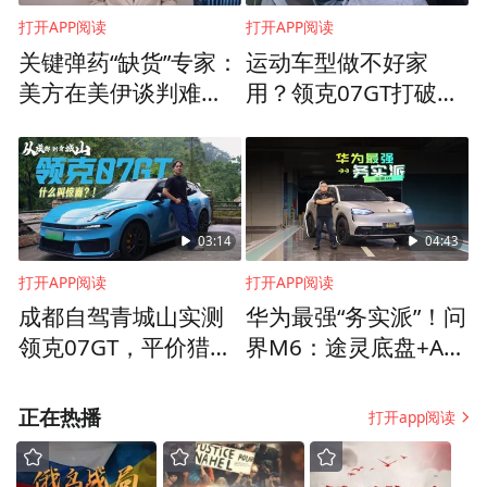
打开APP阅读
打开APP阅读
关键弹药“缺货”专家：
运动车型做不好家
美方在美伊谈判难占
用？领克07GT打破常
上风
规
03:14
04:43
图片2：公司车间
打开APP阅读
打开APP阅读
成都自驾青城山实测
华为最强“务实派”！问
市场需求即财富方向。恒昇科技敢为人先、
领克07GT，平价猎装
界M6：途灵底盘+AD
迎难而上，成功研发出气盘式制动器，展现
破除全网刻板偏见
S 4家用露营一车全搞
定
出优异的应用性能。全新一代制动器的投
正在热播
打开app阅读
产，解决了传统重型卡车在制动方面存在的
缺陷，在耐热性、重量、刹车距离、制动力