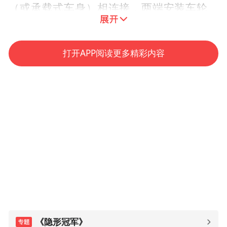
（或承载式车身）相连接，两端安装车轮。
车桥的作用是承受汽车的载荷，维持汽车在
道路上的正常行驶。通俗点说，车桥相当于
打开APP阅读更多精彩内容
车辆的腿，车辆的承重、制动、传动都要依
靠车桥。
制动器是汽车车桥上的一个重要零部件，是
确保汽车行驶和刹车安全的重要配置。车辆
诞生之日起便就有了车桥，鼓式制动器也已
经有整整120年的历史了，在1902年的时候就
已经在马车上使用。
随着人类文明进步，对生活安全标准的不断
提高，鼓式制动器的弊端愈发明显。因封闭
《隐形冠军》