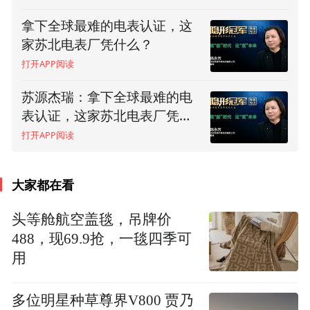
式结构导致散热差，长时间使用无法提供足
拿下全球最难的电表认证，这
够制动力。特别是对载重量大的货车、矿车
家苏北电表厂凭什么？
而言，一旦遇到复杂路况如长下坡路段，传
打开APP阅读
统鼓式制动器容易发热变形，严重影响制动
苏源杰瑞：拿下全球最难的电
效果，进而引发灾难性后果。有数据表明，
表认证，这家苏北电表厂凭什
么？(上）
全国每年30万起交通事故，其中货车每年造
打开APP阅读
成重大交通事故有10万余起，由刹车失灵所
致占三成。
大家都在看
血淋漓的教训反复验证，可靠的制动系统是
头等舱航空盖毯，吊牌价
488，现69.9抢，一毯四季可
守护生命安全的重要保证。对从业者来说，
用
从技术上对传统鼓式制动器升级迭代势在必
行。
多位明星种草尊界V800 贾乃