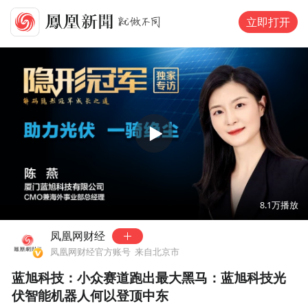
立即打开
00:00
16:05
8.1万
播放
凤凰网财经
凤凰网财经官方账号
来自北京市
蓝旭科技：小众赛道跑出最大黑马：蓝旭科技光
伏智能机器人何以登顶中东