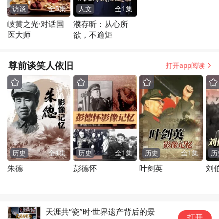
访谈
全
5
集
人文
全
1
集
岐黄之光·对话国
濮存昕：从心所
医大师
欲，不逾矩
尊前谈笑人依旧
打开app阅读
历史
全
1
集
历史
全
1
集
历史
全
1
集
历
朱德
彭德怀
叶剑英
刘
天涯共“瓷”时·世界遗产背后的景
打开