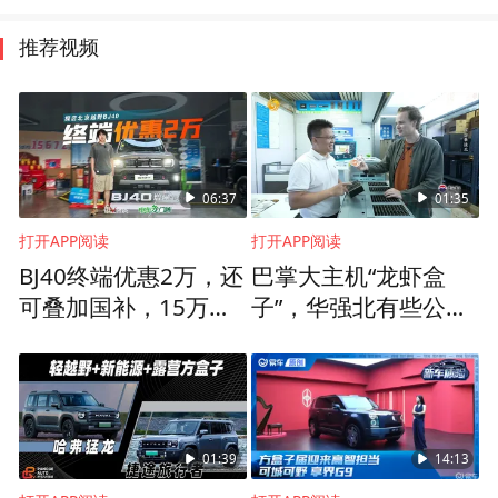
推荐视频
06:37
01:35
打开APP阅读
打开APP阅读
BJ40终端优惠2万，还
巴掌大主机“龙虾盒
可叠加国补，15万预
子”，华强北有些公司
算买方盒子就它了
跑出加速度
01:39
14:13