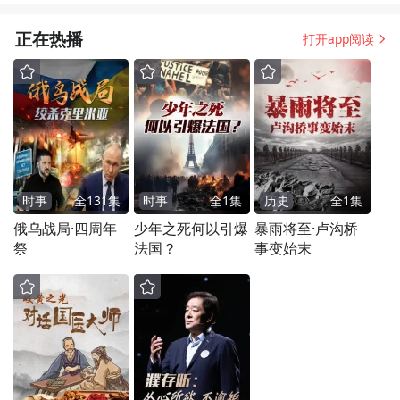
正在热播
打开app阅读
时事
全
131
集
时事
全
1
集
历史
全
1
集
俄乌战局·四周年
少年之死何以引爆
暴雨将至·卢沟桥
祭
法国？
事变始末