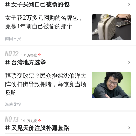
女子买到自己被偷的包
女子花2万多元网购的名牌包，
竟是1年前自己被偷的那个
南国早报
131万热度
台湾地方选举
拜票变败票？民众抱怨沈伯洋大
阵仗扫街导致拥堵，幕僚竟当场
反呛
海峡导报
141万热度
又见天价注胶补漏套路