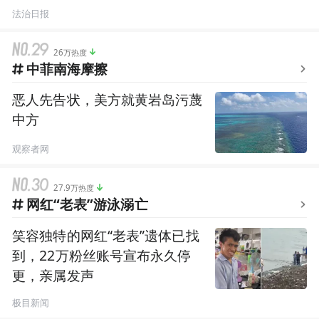
回
法治日报
26万热度
中菲南海摩擦
恶人先告状，美方就黄岩岛污蔑
中方
观察者网
27.9万热度
网红“老表”游泳溺亡
笑容独特的网红“老表”遗体已找
到，22万粉丝账号宣布永久停
更，亲属发声
极目新闻