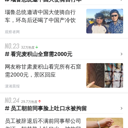
瑙鲁总统邀请中国大使骑自行
车，环岛后还喝了中国产冷饮
观察者网
32万热度
看完麦积山全窟需2000元
网友称甘肃麦积山看完所有石窟
需2000元，景区回应
潇湘晨报
29.7万热度
员工朝前同事脸上吐口水被拘留
员工被辞退后不满前同事帮公司