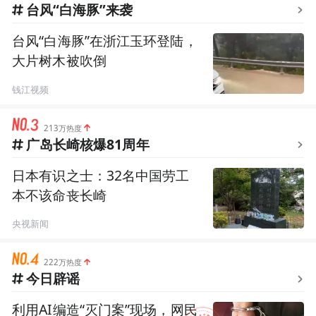
台风“白海豚”来袭
台风“白海豚”在浙江玉环登陆，
大片树木被吹倒
钱江视频
213万热度
广岛长崎核爆81周年
日本有识之士：32名中国劳工
本不该命丧长崎
央视新闻
222万热度
今日辟谣
利用AI编造“灭门案”现场，网民