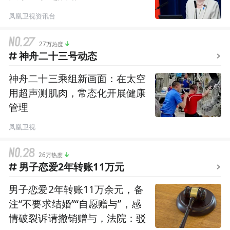
凤凰卫视资讯台
27万热度
神舟二十三号动态
神舟二十三乘组新画面：在太空
用超声测肌肉，常态化开展健康
管理
凤凰卫视
26万热度
男子恋爱2年转账11万元
男子恋爱2年转账11万余元，备
注“不要求结婚”“自愿赠与”，感
情破裂诉请撤销赠与，法院：驳