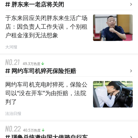
胖东来一老店将关闭
于东来回应关闭胖东来生活广场
店：因负责人工作失误，个别租
户租金涨到无法想象
大河报
49.3万热度
网约车司机猝死保险拒赔
网约车司机充电时猝死，保险公
司以“没在开车”为由拒赔，法院
判了
法治日报
40.5万热度
瑙鲁总统邀中国大使骑自行车