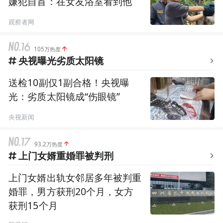
嫌犯自首：在女友浴室看到他
观察者网
105万热度
央视曝光劣质太阳镜
送检10副仅1副合格！央视曝
光：劣质太阳镜成“伤眼镜”
央视新闻
93.2万热度
上门女婿重婚罪被判刑
上门女婿出轨女邻居多年被判重
婚罪，男方获刑20个月，女方
获刑15个月