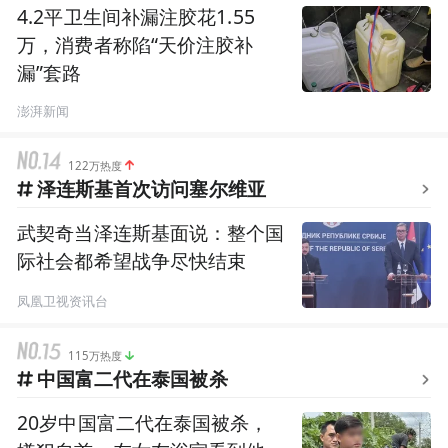
4.2平卫生间补漏注胶花1.55
万，消费者称陷“天价注胶补
漏”套路
澎湃新闻
122万热度
泽连斯基首次访问塞尔维亚
武契奇当泽连斯基面说：整个国
际社会都希望战争尽快结束
凤凰卫视资讯台
115万热度
中国富二代在泰国被杀
20岁中国富二代在泰国被杀，