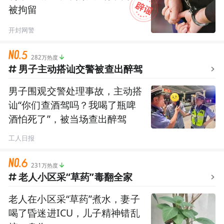
被拘留
开封网警
282万热度
男子主动搭讪交警被查出醉驾
男子围观交警处理事故，主动搭
讪“你们查酒驾吗？我喝了瓶啤
酒怕死了”，被当场查出醉驾
工人日报
231万热度
老人小区采“草药”毒翻全家
老人在小区采“草药”煮水，妻子
喝了昏迷进ICU，儿子精神错乱