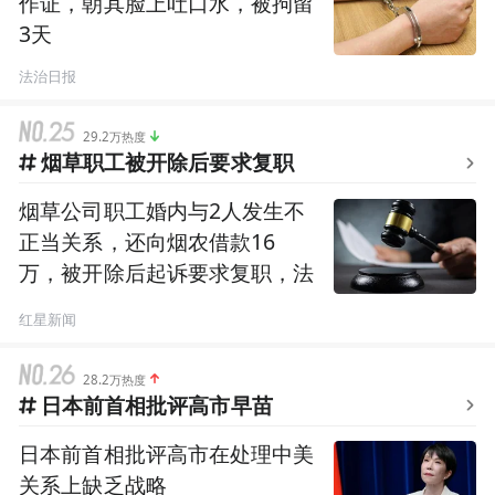
作证，朝其脸上吐口水，被拘留
3天
法治日报
29.2万热度
烟草职工被开除后要求复职
烟草公司职工婚内与2人发生不
正当关系，还向烟农借款16
万，被开除后起诉要求复职，法
院判了
红星新闻
28.2万热度
日本前首相批评高市早苗
日本前首相批评高市在处理中美
关系上缺乏战略