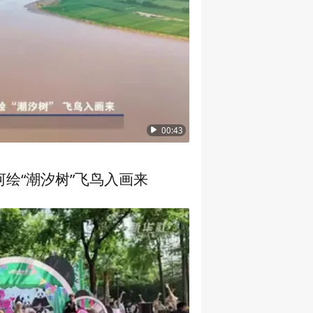
00:43
绘“潮汐树”飞鸟入画来