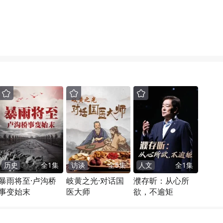
历史
全
1
集
访谈
全
5
集
人文
全
1
集
暴雨将至·卢沟桥
岐黄之光·对话国
濮存昕：从心所
事变始末
医大师
欲，不逾矩