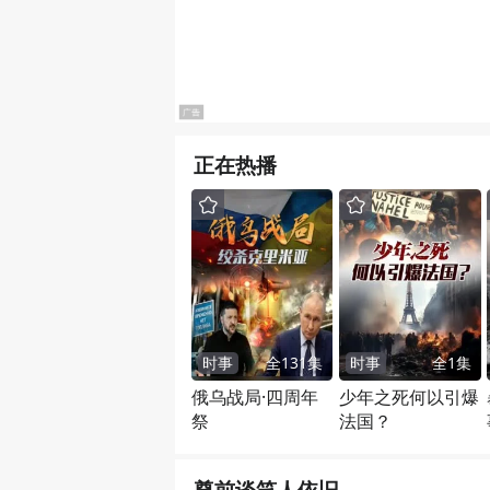
正在热播
时事
全
131
集
时事
全
1
集
俄乌战局·四周年
少年之死何以引爆
祭
法国？
尊前谈笑人依旧