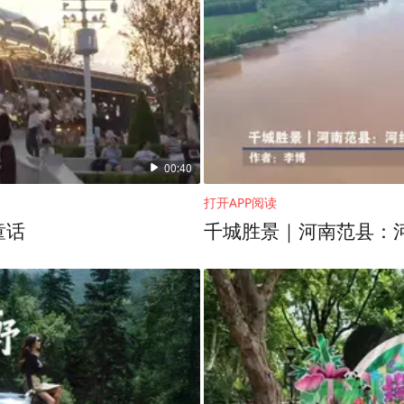
00:40
打开APP阅读
童话
千城胜景｜河南范县：河