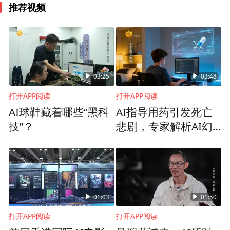
羅傑波教授開場致辭
推荐视频
「聆音察理，鑒貌辨色」
CAIR副主任孟高峰研究員在發佈會上解釋了
03:25
03:48
「聆音」這一名稱源於成語「聆音察理」，
打开APP阅读
打开APP阅读
出自南朝劉勰的《文心雕龍·知音》，文中提
AI球鞋藏着哪些“黑科
AI指导用药引发死亡
到“操千曲而後曉聲，觀千劍而後識器”與超
技”？
悲剧，专家解析AI幻
聲大模型的研發理念高度契合。他補充介紹
觉下的真实案例
道，EchoCare創新性地採用了結構化對比自
監督學習方法，無需大量數據標註即可實現
特徵學習與下游任務的解耦，實現超聲領域
01:03
01:50
先驗知識內化以及跨任務知識遷移。
打开APP阅读
打开APP阅读