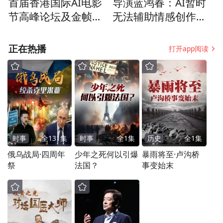
隨後，孟高峰研究員展示了「聆音」
首届香港国际AI电影
导演蓝鸿春：AI暂时
节高峰论坛及金帧奖
无法辅助情感创作，
EchoCare超聲大模型的核心技術亮點、數據
颁奖盛典暨慈善晚宴
但科技在进步，未来
優勢及應用成效。他進一步介紹了模型在山
圆满举办，共启AI影
或许可以
正在热播
打开app阅读
東大學齊魯醫院婦產科1556例卵巢腫瘤超聲
视新纪元！
病例和中南大學湘雅醫院1000餘例甲狀腺超
聲檢查中的具體案例驗證，其性能顯著優於
現有SOTA方法。
时事
全
131
集
时事
全
1
集
历史
全
1
集
俄乌战局·四周年
少年之死何以引爆
暴雨将至·卢沟桥
祭
法国？
事变始末