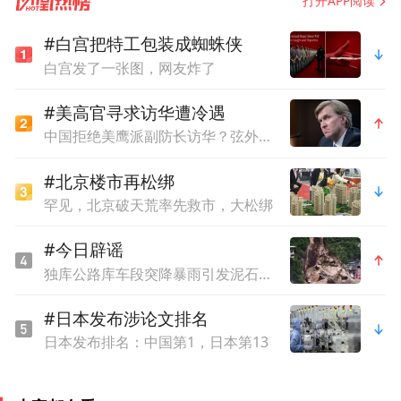
打开APP阅读
像分割、分類、檢測、回歸、增強等七大醫
學任務及十餘項下游應用中，均取得當前最
#白宫把特工包装成蜘蛛侠
白宫发了一张图，网友炸了
優性能表現，模型相對當前SOTA方法性能平
均提高3%~5%。
#美高官寻求访华遭冷遇
中国拒绝美鹰派副防长访华？弦外之音被热议
智慧醫療普惠化的重要里程碑
#北京楼市再松绑
在開場致辭中，羅傑波教授對「聆音」
罕见，北京破天荒率先救市，大松绑
EchoCare超聲大模型的成功研發表達了熱烈
#今日辟谣
祝賀，並高度評價這是人工智能與醫學應用
独库公路库车段突降暴雨引发泥石流？官方辟谣
深度融合的又一重大突破。他指出，「聆
#日本发布涉论文排名
音」EchoCare超聲大模型在醫院常規檢查中
日本发布排名：中国第1，日本第13
的應用，不僅能夠顯著降低對專業人員的依
賴，還能協助醫生更高效、更精準地進行診