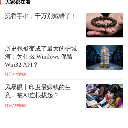
大家都在看
斷。這一技術的應用將有效提升醫療服務效
率，同時為醫療資源的優化配置提供更多可
沉香手串，千万别戴错了！
能性。
历史包袱变成了最大的护城
河：为什么 Windows 保留
Win32 API？
打开APP阅读
风暴眼丨印度最赚钱的生
意，被AI连根拔起？
打开APP阅读