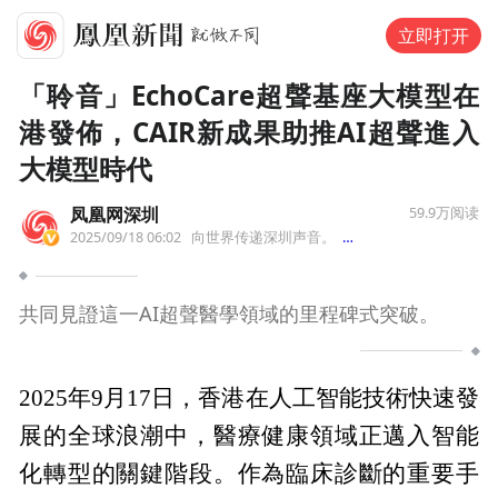
立即打开
「聆音」EchoCare超聲基座大模型在
港發佈，CAIR新成果助推AI超聲進入
大模型時代
凤凰网深圳
59.9万
阅读
2025/09/18 06:02
向世界传递深圳声音。
来自广东省
共同見證這一AI超聲醫學領域的里程碑式突破。
2025年9月17日，香港在人工智能技術快速發
展的全球浪潮中，醫療健康領域正邁入智能
化轉型的關鍵階段。作為臨床診斷的重要手