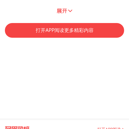
首創結構化對比自監督學習框架
「聆音」EchoCare超聲大模型依託目前所知
打开APP阅读更多精彩内容
首個規模超過400萬張的超聲影像數據集進行
訓練。該模型引入「結構化對比自監督學習
框架」，基於醫學先驗的層次化樹形標籤，
實現多標籤語義關係結構化學習與隱式編
碼，通過圖像掩膜重建技術、自適應困難圖
塊挖掘技術、漸進式訓練策略等方法，有效
提升了模型對超聲影像深層語義的建模能力
與泛化性能。
測試結果表明，「聆音」EchoCare在超聲圖