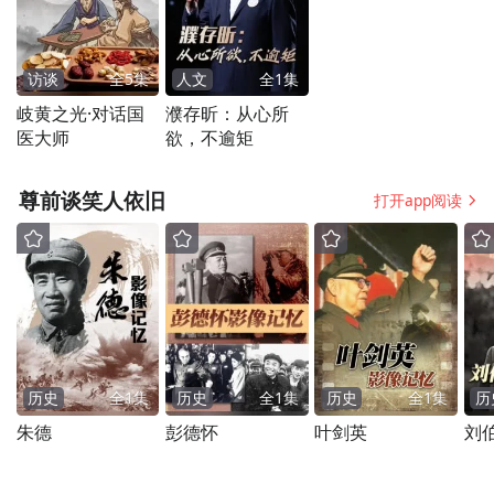
访谈
全
5
集
人文
全
1
集
岐黄之光·对话国
濮存昕：从心所
医大师
欲，不逾矩
孟高峰研究員講解超聲大模型技術亮點
尊前谈笑人依旧
減負醫生，造福患者，臨床價值巨大
打开app阅读
「聆音」EchoCare的標準化分析能力可有效
降低重大疾病的漏診與誤診率，顯著提升臨
床診斷的效率與規範性，為基層醫療工作者
提供強有力的技術支持。在案例分享環節，
历史
全
1
集
历史
全
1
集
历史
全
1
集
历
香港中文大學醫學院黃鴻亮教授首先介紹了
朱德
彭德怀
叶剑英
刘
「聆音」EchoCare超聲大模型在心臟超聲主
動脈瘤檢測與分析方面的回顧性驗證結果，