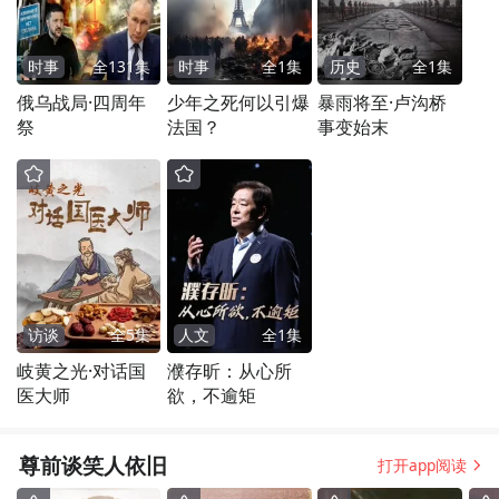
时事
全
131
集
时事
全
1
集
历史
全
1
集
俄乌战局·四周年
少年之死何以引爆
暴雨将至·卢沟桥
祭
法国？
事变始末
访谈
全
5
集
人文
全
1
集
岐黄之光·对话国
濮存昕：从心所
医大师
欲，不逾矩
尊前谈笑人依旧
打开app阅读