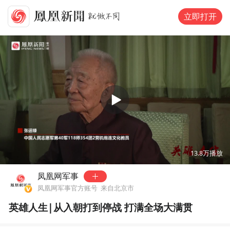
立即打开
00:00
07:56
13.8万
播放
凤凰网军事
凤凰网军事官方账号
来自北京市
英雄人生|从入朝打到停战 打满全场大满贯