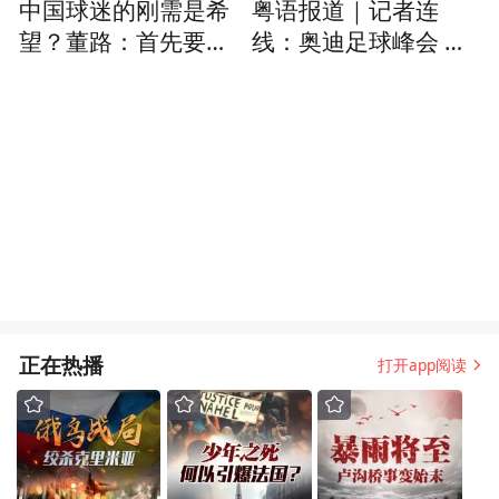
中国球迷的刚需是希
粤语报道｜记者连
望？董路：首先要唤
线：奥迪足球峰会 拜
醒人们对中国足球未
仁大战维拉
来的信心
正在热播
打开app阅读