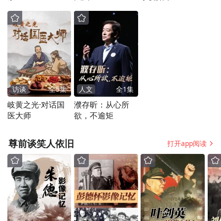
访谈
全
5
集
人文
全
1
集
岐黄之光·对话国
濮存昕：从心所
医大师
欲，不逾矩
尊前谈笑人依旧
打开app阅读