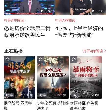
01:43
03:39
打开APP阅读
打开APP阅读
悉尼房价全球第二贵
4.7%，上半年经济的
政府承诺改善民生
“温差”与“新动能”
正在热播
打开app阅读
时事
全
131
集
时事
全
1
集
历史
全
1
集
俄乌战局·四周年
少年之死何以引爆
暴雨将至·卢沟桥
祭
法国？
事变始末