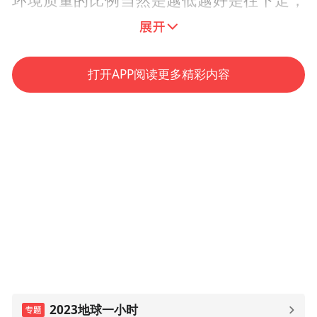
环境质量的比例当然是越低越好是往下走，
两组数据的一升一降体现的是昆山经济强和
环境美的和谐统一，在这个过程当中，始终
践行两三理念，五年全社会环保投入超900亿
打开APP阅读更多精彩内容
元，通过无人机巡查卫星遥感这样的一些智
能治理的手段，全面推进科学治污，精准治
污，坚决打好污染防治攻坚战，如今的昆山
蓝天白云，水清岸绿，随处可见白鹭翩迁的
和美画卷。
在谈到双碳方面的贡献时陈丽艳强调，我们
强力抢抓双碳的机遇，发起成立了阳澄湖低
碳经济绿色国际联盟，来精心建设绿色技术
产业园，还承办了新能源汽车的下乡首站活
2023地球一小时