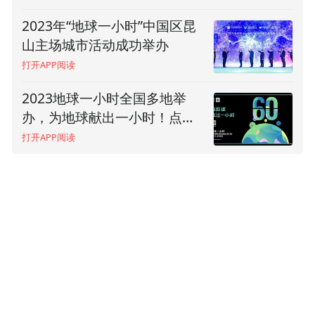
动，布局了一批新能源充电站，占比从3年前
2023年“地球一小时”中国区昆
如何促进生态文明事业发展，
的0.54%迅速拉升到了5%，我们全域建设美
山主场城市活动成功举办
刘友宾给出三点建议
丽昆山，在昆山综合公园，社区公园，口袋
打开APP阅读
打开APP阅读
公园不断完善，城市的绿化覆盖率已经达到
2023地球一小时全国多地举
田成川：城市可持续发展问题
了45%，自然湿地的保护率达到了61.8%，推
办，为地球献出一小时！点亮
已成为人类文明发展面临的核
窗见绿出门入园已经成为市民家门口的生态
希望，推动改变
心问题之一
打开APP阅读
打开APP阅读
福利，昆山先后获评了联合国的人居奖，国
家生态园林城市，国家生态文明建设示范市
县等荣誉。