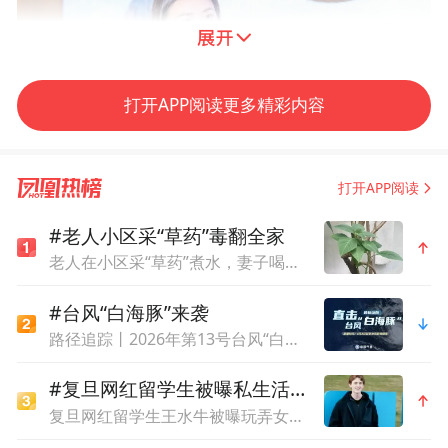
打开APP阅读更多精彩内容
打开APP阅读
凤凰网副总编辑、2022世界经济论坛“全球青年领
#老人小区采“草药”毒翻全家
袖”孙雪梅
老人在小区采“草药”煮水，妻子喝了昏迷进ICU，儿子精神错乱摔一身伤
庐山，给每一个人带来的都是不同的印象、
#台风“白海豚”来袭
路径追踪丨2026年第13号台风“白海豚”
不同的的理解、不同的吸引力。在谈到这个
话题时，圆桌论坛主持人，凤凰网副总编
#复旦网红留学生被曝私生活混乱
辑、2022世界经济论坛“全球青年领袖”孙雪
复旦网红留学生王水牛被曝玩弄女性，胡锡进发声
梅笑称，自己非常羡慕庐山，同样有瀑布，