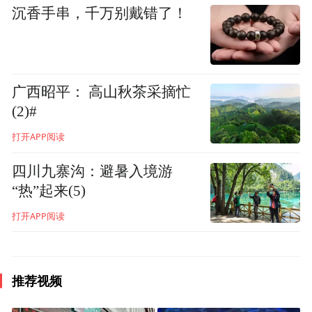
沉香手串，千万别戴错了！
演员、礼学指导、中国艺术研究院教授、文化旅
游部旅游推荐官张晓龙
广西昭平： 高山秋茶采摘忙
(2)#
“有点遗憾，我的人生过半的时候才去了庐
打开APP阅读
山”，演员、礼学指导、中国艺术研究院教
授、文化旅游部旅游推荐官张晓龙分析说，
四川九寨沟：避暑入境游
“热”起来(5)
人生处在不同境遇的时候，看到的风景也不
同，所以无数文豪先贤不顾交通的不便，多
打开APP阅读
次到庐山“打卡”，苏轼在人生快要走到尽头
的时候，写了《庐山烟雨浙江潮》，把自己
推荐视频
的人生做了总结，年轻的时候看山是山，看
水是水；到了一定境界，看山不是山，看水