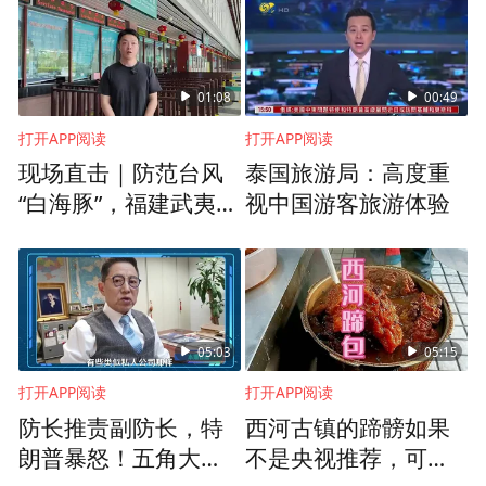
不是水；到了最高境界，看山还是山，看水
还是水。
01:08
00:49
张晓龙号召大家经常去庐山看看，尤其是热
打开APP阅读
打开APP阅读
现场直击｜防范台风
泰国旅游局：高度重
爱传统文化的年轻人，更应该去庐山感受自
“白海豚”，福建武夷山
视中国游客旅游体验
己心境的变化。
风景名胜区关闭
05:03
05:15
打开APP阅读
打开APP阅读
防长推责副防长，特
西河古镇的蹄髈如果
朗普暴怒！五角大楼
不是央视推荐，可能