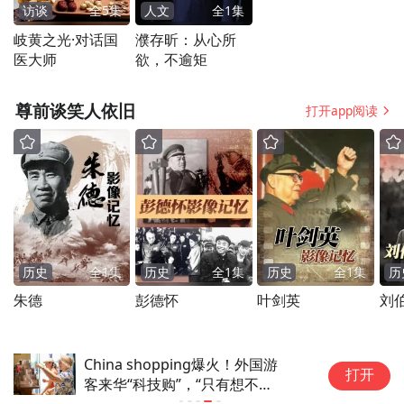
访谈
全
5
集
人文
全
1
集
能亲近自然、对健康有益的地方，一定会吸
岐黄之光·对话国
濮存昕：从心所
引更多游客。
医大师
欲，不逾矩
尊前谈笑人依旧
打开app阅读
历史
全
1
集
历史
全
1
集
历史
全
1
集
历
朱德
彭德怀
叶剑英
刘
China shopping爆火！外国游
打开
客来华“科技购”，“只有想不
到，没有买不到”