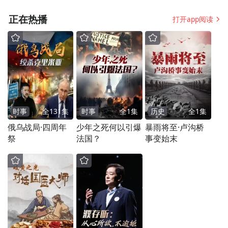
内讧暴露美国军工致
很多芜湖本地人都不
命短板
知道
正在热播
打开app阅读
澳门特区专业导游协会会长胡惠芳
“二十年前我去过庐山，和我刚刚看到的完全
不同”，澳门特区专业导游协会会长胡惠芳记
时事
全
131
集
时事
全
1
集
历史
全
1
集
得自己上一次去庐山时，看到了很多澳门见
俄乌战局·四周年
少年之死何以引爆
暴雨将至·卢沟桥
祭
法国？
事变始末
不到的景色。但是当她在推介会上看到庐山
现在的风景时，便把庐山当成了下一个旅游
目的地。
胡惠芳说，随着疫情带来的变化，人们对于
旅游目的地的选择也发生了改变，庐山这种