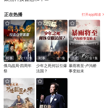
企业发展
正在热播
打开app阅读
时事
全
131
集
时事
全
1
集
历史
全
1
集
俄乌战局·四周年
少年之死何以引爆
暴雨将至·卢沟桥
祭
法国？
事变始末