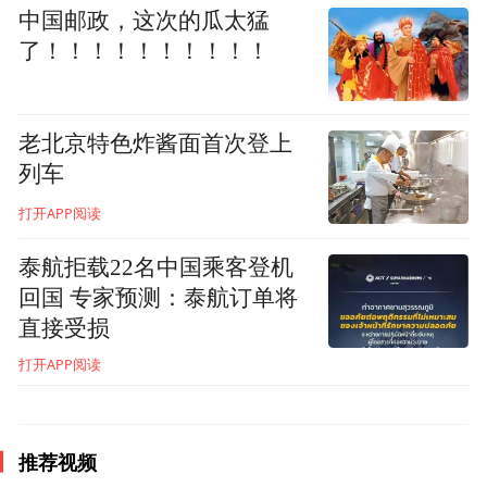
他认为，中国游客更看重目的地的人文体
中国邮政，这次的瓜太猛
验，而作为世界遗产旅游城市，马耳他拥有
了！！！！！！！！！！
200多个地标性建筑和纪念碑，可以为中国游
客提供丰富的历史体验。除了历史文化，马
老北京特色炸酱面首次登上
耳他还将不断挖掘其他方面的旅游资源。
列车
打开APP阅读
泰航拒载22名中国乘客登机
回国 专家预测：泰航订单将
直接受损
打开APP阅读
00:00
01:21
推荐视频