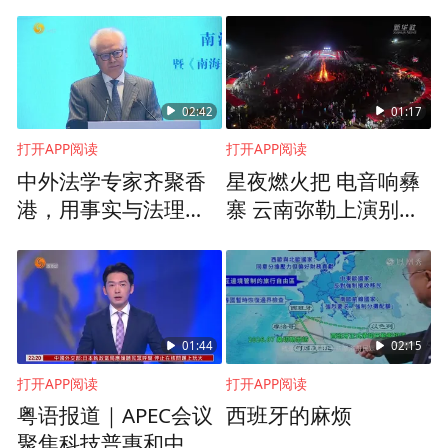
白瀚轩大使表示，中国与马耳他的民间交流
十分密切，例如金陵图书馆曾向马耳他图书
馆捐赠过几百本图书，建立了中国图书之
窗。“我来这个大会的其中一个目的就是加强
02:42
01:17
人际沟通，如果有更多人来到欧洲、来到马
打开APP阅读
打开APP阅读
中外法学专家齐聚香
星夜燃火把 电音响彝
耳他交流，就能将各自的文化发扬光大。”白
港，用事实与法理揭
寨 云南弥勒上演别样
瀚轩如是说。
露“南海仲裁案”的非法
民族狂欢
本质
（以上内容整理时有删减，仅供参考）
01:44
02:15
打开APP阅读
打开APP阅读
粤语报道｜APEC会议
西班牙的麻烦
聚焦科技普惠和中小