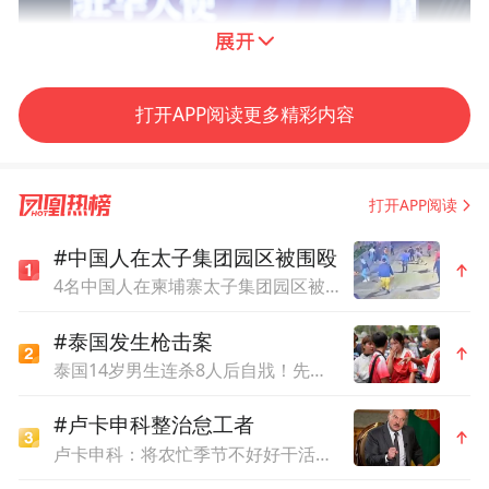
打开APP阅读更多精彩内容
打开APP阅读
#中国人在太子集团园区被围殴
4名中国人在柬埔寨太子集团园区被围殴，1死3重伤！15名施暴人员均获刑13年
#泰国发生枪击案
泰国14岁男生连杀8人后自戕！先杀祖父母，再携98发子弹进入校园，更可怕的细节公布了
#卢卡申科整治怠工者
卢卡申科：将农忙季节不好好干活的人都发配边疆充军！