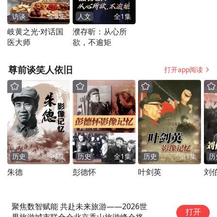
访谈
全
5
集
人文
全
1
集
岐黄之光·对话国
濮存昕：从心所
医大师
欲，不逾矩
尊前谈笑人依旧
打开app阅读
历史
全
1
集
历史
全
1
集
历史
全
1
集
历
朱德
彭德怀
叶剑英
刘
 共赴未来旅游——2026世
打开
联合会北京香山旅游峰会将于