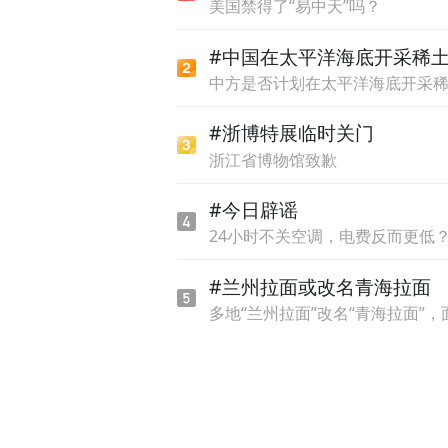
美国禁得了“易中天”吗？
5G是提升文旅管理的重要能
#中国在太平洋海底开采稀
全新的变革，未来文旅行业
中方是否计划在太平洋海底开采
能够带领旅游管理者管控到
#浙博特展临时关门
5G是加强旅游目的地的服务
浙江省博物馆致歉
地服务。比如5G和远程医
#今日辟谣
和专业的诊疗。
24小时不关空调，电费反而更低
5G是变革旅游营销一个有效
#兰州拉面或改名青海拉面
行业，可以给游客在游前提
多地“兰州拉面”改名“青海拉面”
布全国数万家营业厅可能都
5G是促进旅游消费强大的依
在的灵魂，比如5G+全息的