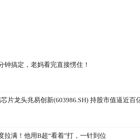
能，5G能给文旅行业带来的不仅仅只有这些……
家、旅游目的地、产业合作伙伴共同探索5G在文
快的步伐来实现文旅行业5G的变革，一起迈向5
ifeng.com/c/s/7q4wa9ZvMky
0分钟搞定，老妈看完直接愣住！
坚定看多AI！葛卫东加仓存储芯片龙头兆易创新(603986.SH) 持股市值逼
度拉满！他用B超“看着”打，一针到位