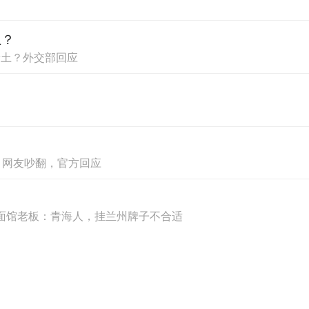
力和平。5G会连接人与事，人与物，物与物，
土？
的管理者看到产业间的平台不仅仅是一些数字和报
稀土？外交部回应
旅游目的地人、物、建筑等所有的元素。
提升旅游体验关键的手段，5G帮助我们实现更
疗车的结合，能够实现医疗服务在景区灵活部署，
？网友吵翻，官方回应
的支撑。5G直播现在有了非常成熟的平台和应
供浸入式旅游的体验，未来各个旅游营销的峰会上
，面馆老板：青海人，挂兰州牌子不合适
会成为旅游目的地营销的渠道，使我们旅游目的地
托。比如说5G+土特产和文艺品的消费，可以让
模特秀，可以让游客在旅游时能够去购买苏州的丝