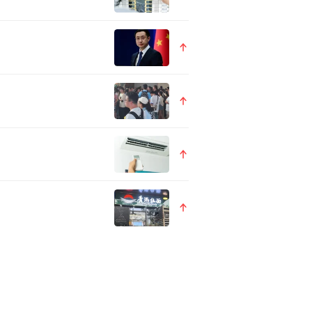
能够为文旅行业的管理平台带来
表以及固定区域景区的视频，
加精准、高端、贴身的旅游目的
对现场伤病游客进行非常及时
用的场景，同时可以应用到文旅
，旅行社的门店，甚至联通遍
的营销更加的直接和有效。
游客在科技中感受到旅游商品内
绸等等。