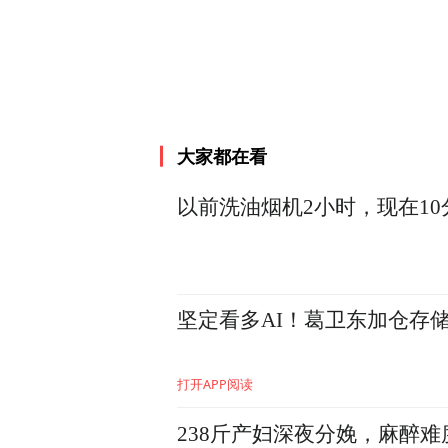
5G是智慧文旅一个全新的动
李玲呼吁中国联通跟行业专
商用模式，也相信未来会以最
大家都在看
https://ishare.
专题报道：
以前洗油烟机2小时，现在1
打开APP阅读
238斤产妇深夜分娩，麻醉难