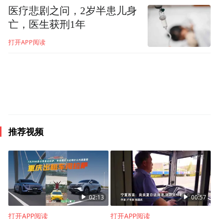
医疗悲剧之问，2岁半患儿身
亡，医生获刑1年
打开APP阅读
▲周伟把误付的14万余元车费退还乘客 受访
者供图
周伟说，赶回下车地点，男子正坐在路边，
可能是找不到回家。见民警到来，男子稍微
推荐视频
清醒了一些，查看了手机转账信息，确认自
己付错了钱。
而后，双方随民警回到派出所，在民警的见
证下，周伟将收到的14万多元退还给了该男
02:13
00:57
子。最后，周伟开车将男子送回了家，男子
打开APP阅读
打开APP阅读