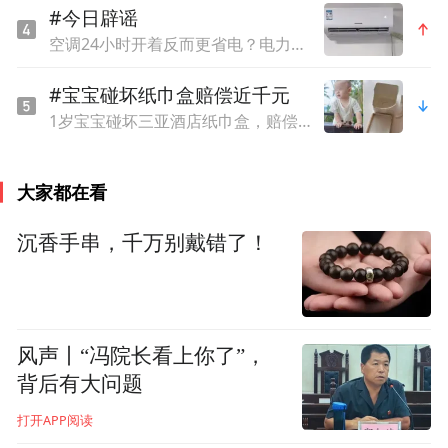
#今日辟谣
空调24小时开着反而更省电？电力部门回应
#宝宝碰坏纸巾盒赔偿近千元
1岁宝宝碰坏三亚酒店纸巾盒，赔偿924元，价格表上称是“极具艺术气息的骨瓷用品”
大家都在看
沉香手串，千万别戴错了！
风声丨“冯院长看上你了”，
背后有大问题
打开APP阅读