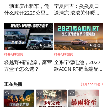
一辆重庆出租车，凭
宁夏西吉：炎炎夏日
支付了25元打车费并向其表示感谢。此时已
什么敢开2229公里到
送清凉 浓浓关怀暖人
经凌晨4时许。
西藏？
心
事后，当地交管部门、周伟所在出租车公司
知晓此事后，先后对其寻找乘客退还误付车
费的行为进行了表扬。
01:39
03:03
打开APP阅读
打开APP阅读
轻越野+新能源，露营
全系宁德电池，2027
方盒子怎么选？
款AION RT把高端配
置打到9万级
正在热播
打开app阅读