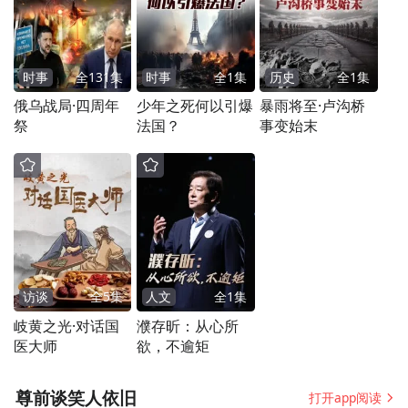
时事
全
131
集
时事
全
1
集
历史
全
1
集
俄乌战局·四周年
少年之死何以引爆
暴雨将至·卢沟桥
祭
法国？
事变始末
访谈
全
5
集
人文
全
1
集
岐黄之光·对话国
濮存昕：从心所
医大师
欲，不逾矩
尊前谈笑人依旧
打开app阅读