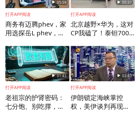
了综合效益。2009年天津港吞吐量达到3.7亿
05:59
05:37
吨，超过我们青岛港。过去4年时间，天津临
打开APP阅读
打开APP阅读
商务有迈腾phev，家
北京越野×华为，这对
港工业区投入滚动资金近400亿元，围合海域
用选探岳L phev，准
CP我磕了！泰钽700
45平方公里，造出陆地33平方公里，形成了
没错
实车首探
配套齐全、5万吨级航道支撑的20平方公里建
设用地。天津南港工业区将投资90亿元，围
海造陆20平方公里及建设配套设施，滨海旅
游区也将投资40亿元，围海造陆20平方公
01:43
02:43
里。同志们，这是何等的气魄，这将带来多
打开APP阅读
打开APP阅读
老祖宗的护肾密码：
伊朗锁定海峡掌控
大的效益！因此，我们必须转变思维方式、
七分饱、别吃撑，晚
权，美伊谈判再现进
思想观念，强化世界眼光、全球思维，辩
上少吃，留点空腹
展，双方打打停停意
证、动态、综合地看待黄河三角洲的优势和
愿如何？
劣势、长处与不足、发展潜力和制约因素，