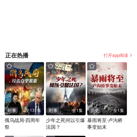
既要看到建港的难度、投资的成本，也要看
到港口建设对园区发展、产业发展、城区发
展的巨大辐射带动作用，更要看到港口建
设、吹填造地、经济发展和土地增值等综合
效益，更要看到综合开发、整体推进、配套
联动带来的叠加效应。自觉地把思想认识转
正在热播
打开app阅读
到《规划》的要求上来，把发展思路转到依
托港口、利用渤海、发展开放型经济上来，
把工作的重心转到以港兴区、靠海发展、近
海开发、综合利用、整体推进上来，更大范
围地利用国际、国内两个市场、两种资源，
时事
全
131
集
时事
全
1
集
历史
全
1
集
更宽领域地布局产业发展、融通建设资金，
俄乌战局·四周年
少年之死何以引爆
暴雨将至·卢沟桥
更高层次地推进对接融合、分工协作、一体
祭
法国？
事变始末
化发展。