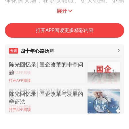
体化的大潮，在更宽领域、更大范围、更高
层次参与国际分工与交换，实现互惠互利、
合作共赢。客观的需要、形势的发展要求我
们必须转变观念，转变思路，转身向北，变
打开APP阅读更多精彩内容
“背靠大海”为“面向大海”，把工作的着力点
放到港口的建设上，放到临港产业区的发展
四十年心路历程
上，放到特色产业的培植上，变单纯低效的
陈光回忆录|思想解放天地宽
陈光回忆录|国企改革的十个问
农业开发为以港兴区、以港带园、陆海统
题
打开APP阅读
筹、配套联动；变低层次的土地利用为高效
打开APP阅读
集约建设，通过发展高效生态农业、环境友
陈光回忆录|解放思想不能空对
陈光回忆录|国企改革与发展的
空
好型工业、高端服务产业，把沉睡千年的土
辩证法
打开APP阅读
地开发出来，高效利用起来，实现科学发
打开APP阅读
展、强区富民。