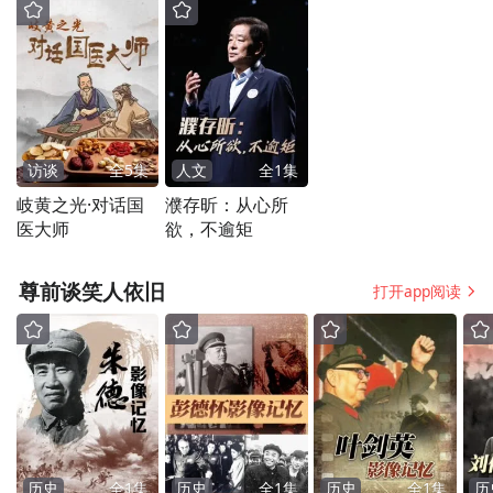
三要强化高效生态观念，转变方式上水平。
《规划》确定的黄河三角洲主题是高效生
态。有些同志认为“高效”和“生态”有矛盾，
不好办，生态建设和环境保护要求太严了，
访谈
全
5
集
人文
全
1
集
岐黄之光·对话国
濮存昕：从心所
产业准入的门槛太高了，项目就很难招得
医大师
欲，不逾矩
来、落得下，这会制约这个地区的经济发
展，存在着信心不足、畏难发愁的现象。不
尊前谈笑人依旧
打开app阅读
解决思想认识问题，不转变发展理念，黄河
三角洲的开发就难有大的作为。应该看到，
黄河三角洲淡水资源相对缺乏，生态环境比
较脆弱，如果沿袭传统的发展模式，上一些
高耗能、高排放、高污染的项目，走粗放经
历史
全
1
集
历史
全
1
集
历史
全
1
集
历