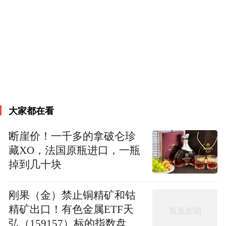
二要强化综合利用和系统建设意识，整体开
发求效益。长期以来，我们对黄河三角洲地
区的认识大都停留在盐碱地多、未利用土地
多、浅海滩涂多、立港条件差、建港投资
大、成本费用高，侧重于农业开发和石油、
原盐等资源型开发与初级加工。对如何利用
大家都在看
近900公里的海岸线，利用渤海，进行整体
化、系统化的综合开发，重视不够。该地区
断崖价！一千多的拿破仑珍
基础设施建设滞后，历史欠账较多；产业结
藏XO，法国原瓶进口，一瓶
构层次比较低、大企业嵌入式特征比较明
掉到几十块
显，经济外向度不高，近海县区不如南部县
刚果（金）禁止铜精矿和钴
区经济发达。造成这种局面的原因固然很
精矿出口！有色金属ETF天
多，但很重要的是在思想观念上、发展理念
弘（159157）标的指数盘中