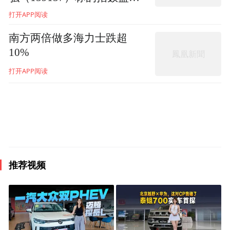
上、战略选择上对劣势看的较重，对优势特
大涨2.63%，估值低于近1年
打开APP阅读
别是沿海开发带来的关联效应、综合效益分
近七成时间
南方两倍做多海力士跌超
析研究的不够全面；对经济全球化背景下国
10%
际产业大分工、大协作、大交流的态势把握
打开APP阅读
的不够敏锐。随着全国战略布局的调整和发
展重心的北移，港口建设的重要性和土地资
源的稀缺性日益突出，海陆统筹、综合开
发、整体推进的优势日趋明显，国家规划的
“四点四区”和全国重要的土地后备资源开发
区的战略地位更加凸显。天津港沿岸也是属
推荐视频
于泥质海滩，建港条件同样很差，但它通过
疏浚淤泥、吹填造地，改善了航运条件，增
加了发展空间，缓解了土地瓶颈制约，发挥