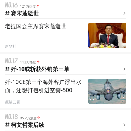
121万热度
赛宋蓬逝世
老挝国会主席赛宋蓬逝世
新华社
113万热度
歼-10或斩获外销第三单
歼-10CE第三个海外客户浮出水
面，还想打包引进空警-500
瞩望云霄
95.2万热度
柯文哲案后续