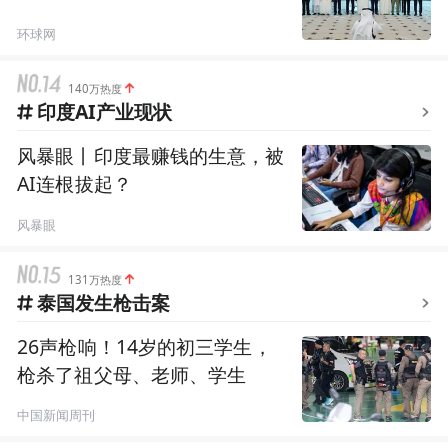
环球网
140万热度
印度AI产业现状
风暴眼丨印度最赚钱的生意，被
AI连根拔起？
风暴眼
131万热度
泰国发生枪击案
26声枪响！14岁的初三学生，
枪杀了祖父母、老师、学生
中国新闻周刊