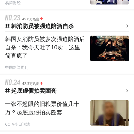
易简财经
49.6万热度
韩消防员被强迫陪酒自杀
韩国女消防员被多次强迫陪酒后
自杀：我今天吐了10次，这里
简直疯了
中国新闻周刊
42.3万热度
起底虚假拍卖圈套
一张不起眼的旧粮票价值几十
万？起底虚假拍卖圈套
CCTV今日说法