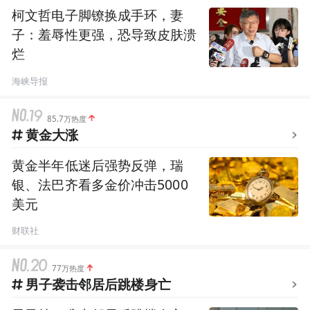
柯文哲电子脚镣换成手环，妻
子：羞辱性更强，恐导致皮肤溃
烂
海峡导报
85.7万热度
黄金大涨
黄金半年低迷后强势反弹，瑞
银、法巴齐看多金价冲击5000
美元
财联社
77万热度
男子袭击邻居后跳楼身亡