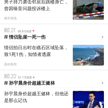
男子持刀袭击邻居后跳楼身亡，
曾因噪音问题投诉楼上
都市现场
68.8万热度
情侣坠崖一死一伤
情侣拍日出时在礁石区域坠落，
致1死1伤，知情者透露
荔枝新闻
61.1万热度
孙宇晨身价超越王健林
孙宇晨身价超越王健林，但他还
是那么记仇