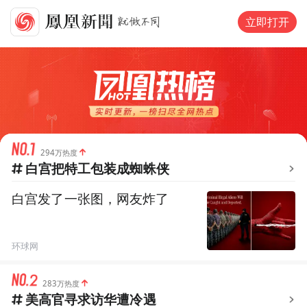
立即打开
294万热度
白宫把特工包装成蜘蛛侠
白宫发了一张图，网友炸了
环球网
283万热度
美高官寻求访华遭冷遇