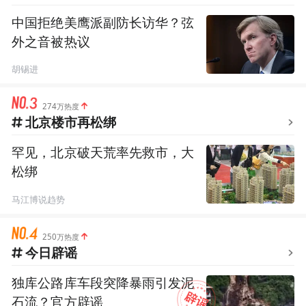
中国拒绝美鹰派副防长访华？弦
外之音被热议
胡锡进
274万热度
北京楼市再松绑
罕见，北京破天荒率先救市，大
松绑
马江博说趋势
250万热度
今日辟谣
独库公路库车段突降暴雨引发泥
石流？官方辟谣