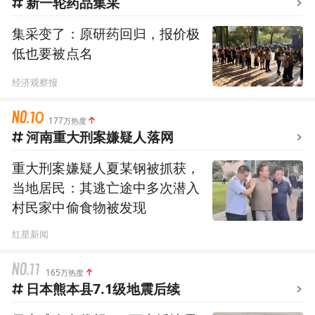
新一轮药品集采
集采变了：原研药回归，报价极
低也要被点名
经济观察报
177万热度
河南重大刑案嫌疑人落网
重大刑案嫌疑人夏某钢被抓获，
当地居民：其逃亡途中多次潜入
村民家中偷食物被发现
红星新闻
165万热度
日本熊本县7.1级地震后续