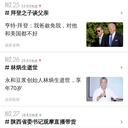
33.9万热度
拜登之子谈父亲
亨特·拜登：我爸赦免我，对他
和美国都不好
观察者网
29.9万热度
林炳生逝世
永和豆浆创始人林炳生逝世，享
年70岁
澎湃新闻
28.8万热度
陕西省委书记观摩直播带货