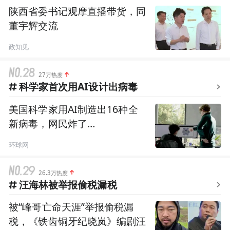
陕西省委书记观摩直播带货，同
董宇辉交流
政知见
27万热度
科学家首次用AI设计出病毒
美国科学家用AI制造出16种全
新病毒，网民炸了…
环球网
26.3万热度
汪海林被举报偷税漏税
被“峰哥亡命天涯”举报偷税漏
税，《铁齿铜牙纪晓岚》编剧汪