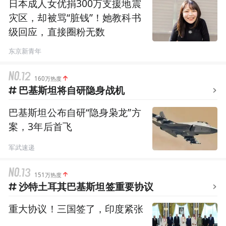
日本成人女优捐300万支援地震
灾区，却被骂“脏钱”！她教科书
级回应，直接圈粉无数
东京新青年
160万热度
巴基斯坦将自研隐身战机
巴基斯坦公布自研“隐身枭龙”方
案，3年后首飞
军武速递
151万热度
沙特土耳其巴基斯坦签重要协议
重大协议！三国签了，印度紧张