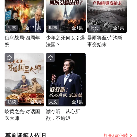
时事
全
131
集
时事
全
1
集
历史
全
1
集
俄乌战局·四周年
少年之死何以引爆
暴雨将至·卢沟桥
祭
法国？
事变始末
访谈
全
5
集
人文
全
1
集
岐黄之光·对话国
濮存昕：从心所
医大师
欲，不逾矩
尊前谈笑人依旧
打开app阅读