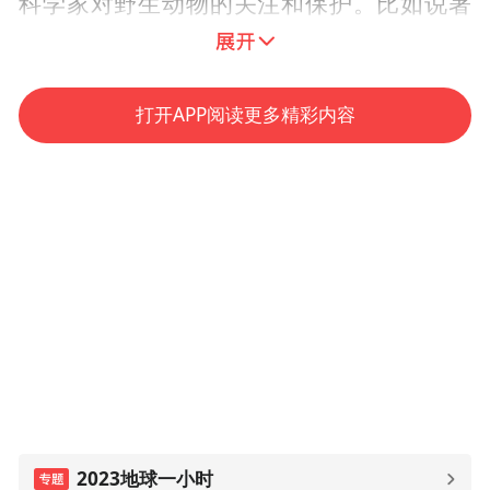
科学家对野生动物的关注和保护。比如说著
名的穿山甲、三种大象、六种犀牛、一种老
虎，这些物种在展览中充分介绍生物学知
打开APP阅读更多精彩内容
识，让公众更多地了解地球上除了人类之外
还有这么多自然万物生活在环境当中，他们
的自然史是什么？他们过去现在将来又是什
么？”
“人应该站在营养金字塔食物链顶端，这是没
有问题的，但是千万不要飘飘然，人一旦离
开正常生态系统和食物链的时候，会很迷盲
甚至出现很多问题。”张劲硕说。
张劲硕总结道，保护物种和孩子一起，我们
2023地球一小时