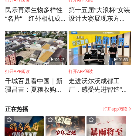
民乐再添生物多样性
第十五届“大浪杯”女装
“名片” 红外相机成功
设计大赛展现东方美
拍摄国家一级保护动
学
物雪豹
00:43
01:53
打开APP阅读
打开APP阅读
千城百县看中国｜新
走进沃尔沃成都工
疆昌吉：夏粮收购有
厂，感受先进智造“沃”
序推进
的世界
正在热播
打开app阅读