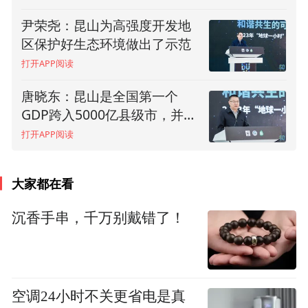
将知识社会公众责任心影响力向更多社会层
尹荣尧：昆山为高强度开发地
陈丽艳：昆山已经连续18年位
面去传播，同样也跟中国野生动物保护协
区保护好生态环境做出了示范
居全国百强县市首位
会、WWF共同做好宣传工作，向人们宣传野
打开APP阅读
打开APP阅读
生动物保护的理念。“关灯一小时不仅仅是为
唐晓东：昆山是全国第一个
卢伦燕：气候危机和生物多样
了节约一点电，更多是态度、生活方式的改
GDP跨入5000亿县级市，并保
性危机是一枚硬币的两面，自
变。”
持着记录
然向好是它们的共同解决路径
打开APP阅读
打开APP阅读
大家都在看
沉香手串，千万别戴错了！
空调24小时不关更省电是真