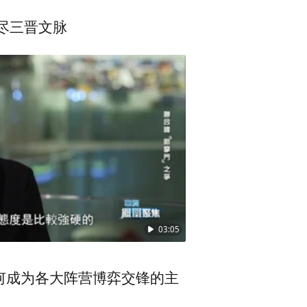
装，锐意冷感的时髦腔调，变身
院 一馆藏尽三晋文脉
03:05
何成为各大阵营博弈交锋的主