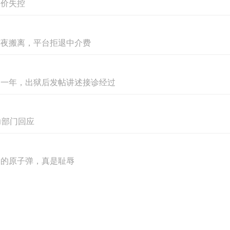
油价失控
连夜搬离，平台拒退中介费
刑一年，出狱后发帖讲述接诊经过
力部门回应
扔的原子弹，真是耻辱