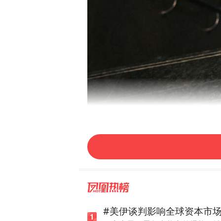
张若昀受邀启程前往米兰男装
“男模”帅气来袭，期待这次时
#美伊谈判影响全球资本市