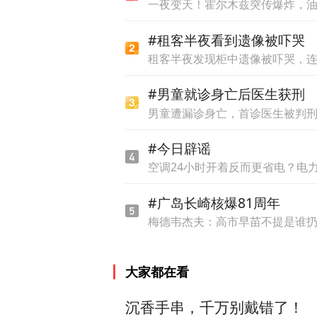
一夜变天！霍尔木兹突传爆炸，
#租客半夜看到遗像被吓哭
租客半夜发现柜中遗像被吓哭，
#男童就诊身亡后医生获刑
男童遭漏诊身亡，首诊医生被判
#今日辟谣
空调24小时开着反而更省电？电
#广岛长崎核爆81周年
梅德韦杰夫：高市早苗不提是谁
大家都在看
沉香手串，千万别戴错了！