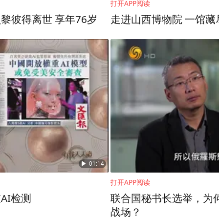
打开APP阅读
周，全套Fendi服饰出镜，同色系细闪大衣套
黎彼得离世 享年76岁
走进山西博物
装周之旅~
01:14
打开APP阅读
AI检测
联合国秘书长选举，为
战场？