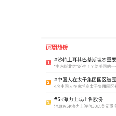
在聊到设计带给城市发展的助
色的地标性建筑，是游客拍照
一，因为具有悠久的历史并
酒店及度假村，以及娱乐产
作为澳门最具代表性的酒店
#沙特土耳其巴基斯坦签重
色的文化艺术内核以及高水
“中东版北约”诞生了？给美国的
仅仅在住宿体验，更可以感
#中国人在太子集团园区被
“醒狮”，这是由中国传统文
4名中国人在柬埔寨太子集团园区被
达，站在年轻人视角来解读
#SK海力士或出售股份
到更好的延续，美高梅一直致
消息称SK海力士评估30亿美元重