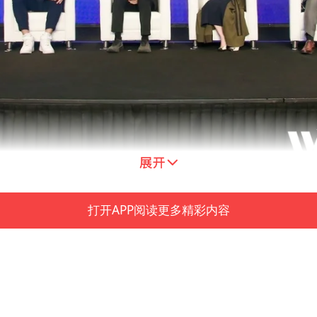
桌对话
打开APP阅读更多精彩内容
美高梅品牌策划副总裁廖颕琦，广州美术学院教授
团副总编辑、《去有风的地方》总策划贾尧，歪果
纪录片《冒险雷探长》创作者冒险雷探长等嘉宾从
激活文化内涵及文化传播的创新传承。中国传媒大
中分享了自己的看法。