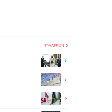
市，这些城市往往有很多独具特
样适合“出片”的目的地城市之
有十足的韵味，加之众多豪华
旅游城市。
打开APP阅读
特色建筑的基础上，以独具特
澳门旅游的游客记忆深刻。不
具代表性的文化IP之一就是
而美高梅希望用创新方式重新表
点，传统文化才能在新时代得
的高品质生活理念。