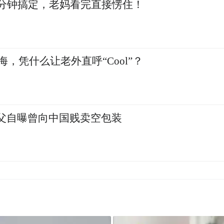
0分钟搞定，老妈看完直接愣住！
上海，凭什么让老外直呼“Cool”？
之父自曝曾向中国贱卖空包装
样子？作为“歪果仁”的高佑思，分享了他眼中的澳
豪华”留下深刻印象，也是很多没有来过澳门的
的人文和本地生活，才发现了澳门的另一面——一
者，他一直在用镜头记录外国人在中国的生活，同
门，他拍摄过一期有关“消失的报刊亭”的视频