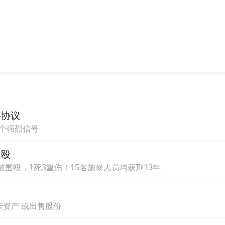
力，首先想到的是备受年轻人喜爱的“网红”城
打卡，分享到朋友圈的绝佳素材。而澳门也是这
且沉淀了自己的葡式文化，澳门的建筑以及街道都
业发展，使得澳门成为备受国内及国际游客喜爱的
之一，美高梅是构成澳门城市特色的地标建筑，在
要协议
准服务体验，让许多入住到这家酒店的客人以及到
一个强烈信号
受到多元文化的碰撞融合。廖颕琦谈到，美高梅最
围殴
化中的岭南文化传承而来，是古老的文化瑰宝，
围殴，1死3重伤！15名施暴人员均获刑13年
，呈现结果是大家都能看得懂、感兴趣，做到这两
力于传承中国传统文化，也在传递“生活即艺术”
庆资产 或出售股份