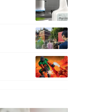
门印象。他表示，2009年第
外国人对澳门的首要印象。不过
个更加接地气，充满人情味的
时也去到了很多中国城市，记
内容，记录澳门本地人生活的变