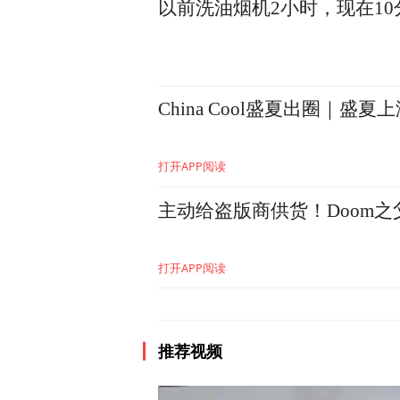
以前洗油烟机2小时，现在1
China Cool盛夏出圈｜盛夏
打开APP阅读
主动给盗版商供货！Doom
美高梅品牌策划副总裁廖颕琦
而在游客眼中，澳门会是什么
打开APP阅读
一次来到澳门，就对这里的“
真正来到这里，感受到当地
推荐视频
宜居城市。作为新媒体创作
录了城市的风景人文。而在澳