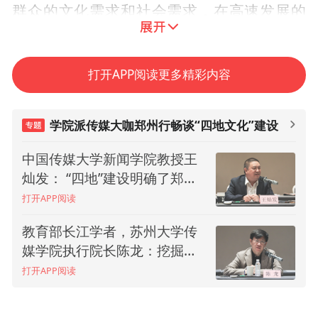
群众的文化需求和社会需求，在高速发展的
同时，人们精神的空缺也逐渐浮现，以爆火
的“淄博烧烤”为例，看似意料之外，但其实
打开APP阅读更多精彩内容
意料之中，这背后透露出人们对美好生活的
向往，吃下去的是烧烤，但收获的是无限美
学院派传媒大咖郑州行畅谈“四地文化”建设
好。
中国传媒大学新闻学院教授王
中国人民大学新闻学院教授邓
对于郑州以“四地”支撑“全国重地”的思路，
灿发： “四地”建设明确了郑州
绍根：终于实现了六年之约的
的文化定位
“寻根之旅”
董天策提出了自己的看法：从拜祖大典到豫
打开APP阅读
打开APP阅读
商大会，从商城遗址博物馆到只有河南，郑
教育部长江学者，苏州大学传
上海交通大学文创学院副院长
州在城市文化建设方面已经走出了自己的道
媒学院执行院长陈龙：挖掘文
薛可： 黄帝故里是一个含金量
化内核，加强数字化城市宣传
极高的IP
路，即深挖拓展历史文化的丰富内涵、精神
打开APP阅读
打开APP阅读
特质和时代价值，持续推动中华优秀传统文
化创造性转化、创新性发展，凝聚最大合力