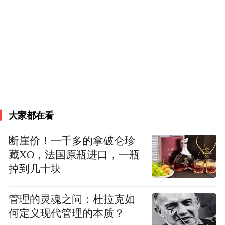
不断夯实中国式现代化的文化根基。
（正观新闻·郑州晚报记者 刘地/文 李新华 徐
宗福 实习记者 尹金凯 骆竟依/图）
大家都在看
断崖价！一千多的拿破仑珍
藏XO，法国原瓶进口，一瓶
掉到几十块
管理的灵魂之问：杜拉克如
何定义现代管理的本质？