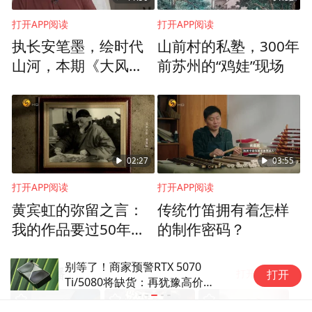
打开APP阅读
打开APP阅读
执长安笔墨，绘时代
山前村的私塾，300年
山河，本期《大风人
前苏州的“鸡娃”现场
物》走进当代长安画
派领军人物、中国画
人物大家王西京的艺
术世界，听他如何一
笔一画，沉淀东方气
02:27
03:55
韵，承载家国情怀
打开APP阅读
打开APP阅读
黄宾虹的弥留之言：
传统竹笛拥有着怎样
我的作品要过50年才
的制作密码？
有人能看得懂，你们
看着吧
别等了！商家预警RTX 5070
高
正在热播
打开app阅读
打开
Ti/5080将缺货：再犹豫高价都
真
买不到