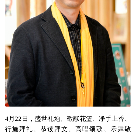
4月22日，盛世礼炮、敬献花篮、净手上香、
行施拜礼、恭读拜文、高唱颂歌、乐舞敬