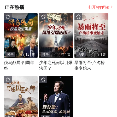
正在热播
打开app阅读
时事
全
131
集
时事
全
1
集
历史
全
1
集
俄乌战局·四周年
少年之死何以引爆
暴雨将至·卢沟桥
祭
法国？
事变始末