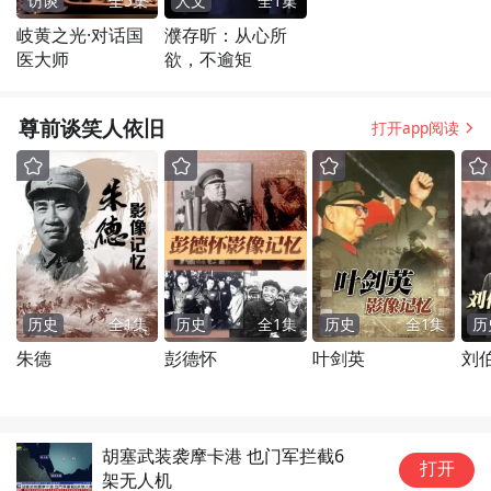
访谈
全
5
集
人文
全
1
集
岐黄之光·对话国
濮存昕：从心所
医大师
欲，不逾矩
尊前谈笑人依旧
打开app阅读
历史
全
1
集
历史
全
1
集
历史
全
1
集
历
朱德
彭德怀
叶剑英
刘
胡塞武装袭摩卡港 也门军拦截6
女
打开
架无人机
夫