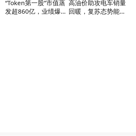
“Token第一股”市值蒸
高油价助攻电车销量
发超860亿，业绩爆发
回暖，复苏态势能否
难抵估值泡沫？
延续？