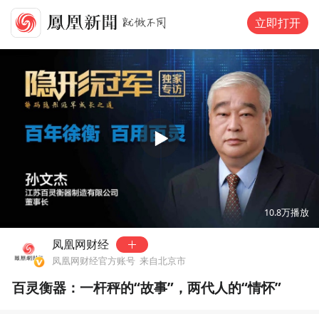
立即打开
00:00
16:03
10.8万
播放
凤凰网财经
凤凰网财经官方账号
来自北京市
百灵衡器：一杆秤的“故事”，两代人的“情怀”