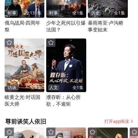
的？以及未来会不会推出更多的类似产品？
时事
全
131
集
时事
全
1
集
历史
全
1
集
毛爱珍：
我们感觉能出来参加活动的人是有
俄乌战局·四周年
少年之死何以引爆
暴雨将至·卢沟桥
祭
法国？
事变始末
限的，因为出来要集合，特别是在北京，出
来一次我们都是要来回四五个小时，到我们
的活动点要两个多小时，回去两个多小时，
而且能够走出来的妇女也是少数，更多的妇
女连门都不愿意出，沉浸在悲痛悲伤的泥潭
里。
访谈
全
5
集
人文
全
1
集
岐黄之光·对话国
濮存昕：从心所
我们一直想怎么能服务到她们，于是在2018
医大师
欲，不逾矩
年的年初，集合了一批失独者，编辑了一套
尊前谈笑人依旧
打开app阅读
《重燃生命之光》的阅听组合。阅就是一本
28万字的书，里面有失独人自己的故事，有