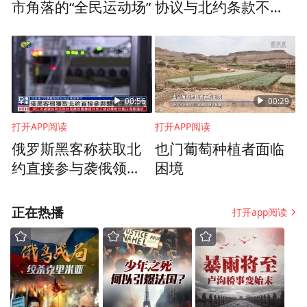
说我们要从精神上把他们激励起来，自尊自
市角落的“全民运动场”
协议与北约条款不冲
突
强，活出生命的应有的光亮。
我们积极动员那些有正能量的活跃分子，有
些人具有很强的综合能力，比如有的是工会
00:56
00:29
主席，有的是文艺爱好者等等，就发挥他们
打开APP阅读
打开APP阅读
的特长，让他们带头成立各个兴趣小组，带
俄罗斯黑客称获取北
也门葡萄种植者面临
动其他人一起坚持。基本上我们现在是每个
约直接参与袭俄领土
困境
星期，各个兴趣小组轮流开展活动，延续下
证据
来，确实这些失独妇女们精神面貌有了很大
正在热播
打开app阅读
的改观。
凤凰网公益：您能不能介绍一下这个《重燃
生命之光》这样一个产品，它是什么样子