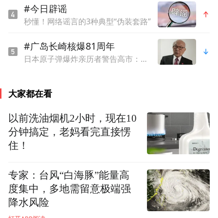
#今日辟谣
秒懂！网络谣言的3种典型“伪装套路”
随后，项目代表代表毛爱珍走进凤凰网公益
专访间接受专访。专访实录如下：
#广岛长崎核爆81周年
日本原子弹爆炸亲历者警告高市：想通过战争成为大国，这种想法本身就是错误的
凤凰网公益：给我们分享一下目前项目关注
的失独人群大概是什么样的规模？跟过往比
大家都在看
它的增长情况是什么样的？
以前洗油烟机2小时，现在10
毛爱珍：
分钟搞定，老妈看完直接愣
失独人群数据从2012年公布的100
住！
万，到现在将近有150万家庭，每年以7.6%
的速度增长。从我们的服务来说，2015年的
专家：台风“白海豚”能量高
元月开始到现在已经5年，累计服务人群，也
度集中，多地需留意极端强
就是失独妇女有3.5万人次。因为我们这是一
降水风险
个持续的项目，一般就通过开展各类活动，