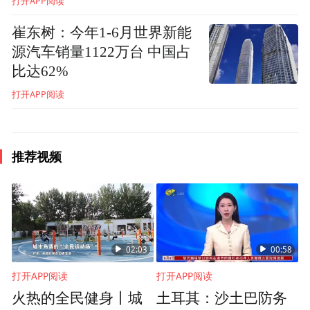
打开APP阅读
比如说暖心年夜饭、暖心植树节、暖心端午
崔东树：今年1-6月世界新能
节等等这些活动，让失独妇女们能够在一起
源汽车销量1122万台 中国占
相互给予鼓励，相互扶持，走出那种哀伤的
比达62%
泥沼，重燃生活的信念。
打开APP阅读
凤凰网公益：我们普通人如何去看待自助他
助互助这个行为？
推荐视频
毛爱珍：
一般的公益项目都是资助者去支持
受助者，但是我们这个项目不一样。通过接
触，我们发现了有很多有特长的失独者，他
02:03
00:58
们大都也不是老态龙钟，多在55岁到65岁之
打开APP阅读
打开APP阅读
间，失独对他们来说是精神上的坍塌，所以
火热的全民健身丨城
土耳其：沙土巴防务