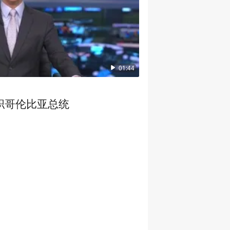
01:44
职哥伦比亚总统