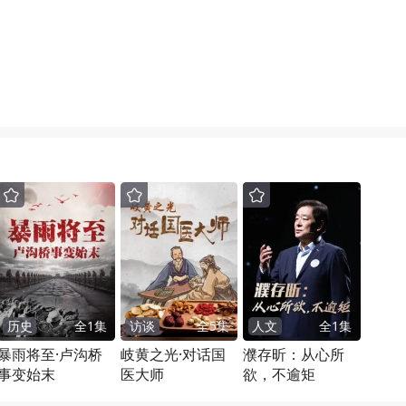
历史
全
1
集
访谈
全
5
集
人文
全
1
集
暴雨将至·卢沟桥
岐黄之光·对话国
濮存昕：从心所
事变始末
医大师
欲，不逾矩