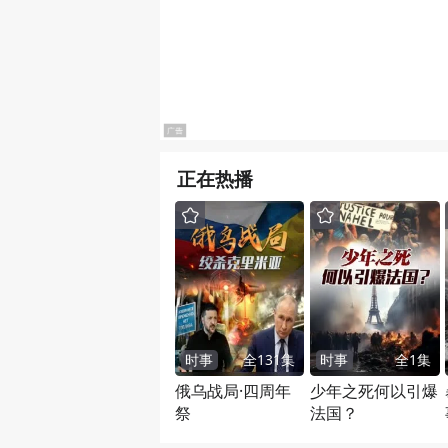
正在热播
时事
全
131
集
时事
全
1
集
俄乌战局·四周年
少年之死何以引爆
祭
法国？