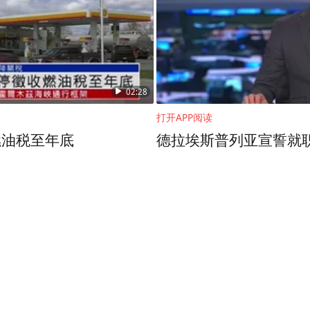
02:28
打开APP阅读
燃油税至年底
德拉埃斯普列亚宣誓就