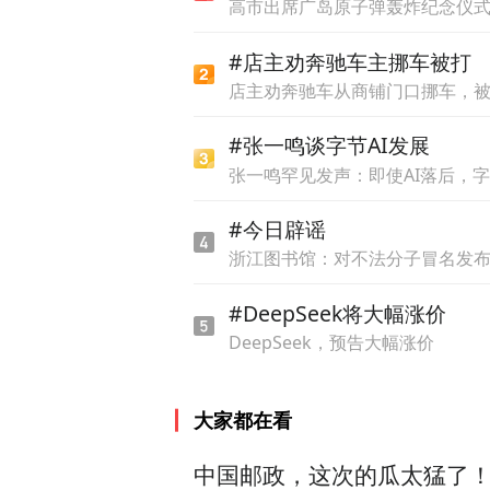
高市出席广岛原子弹轰炸纪念仪
“
#店主劝奔驰车主挪车被打
店主劝奔驰车从商铺门口挪车，
以下为专访实录：
#张一鸣谈字节AI发展
凤凰网公益：
到目前为止，“
张一鸣罕见发声：即使AI落后，
#今日辟谣
张宝艳：
我们从2007年开始
浙江图书馆：对不法分子冒名发
失及被拐的孩子。我们从201
备做十年期，这十年正好一万
#DeepSeek将大幅涨价
DeepSeek，预告大幅涨价
1300个，我们估计八年左右
凤凰网公益：
在寻找被拐孩
大家都在看
张宝艳：
很多孩子在被拐之
中国邮政，这次的瓜太猛了