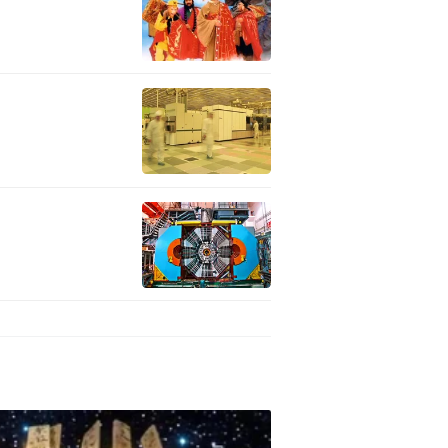
在这个环境下，其实压力非常
父母家把他送到精神病院，认
恤，推一个自行车，带上一些寻
场。有时候一些志愿者说我在
“宝贝回家”成立之初，他就在
，一家实际上被拐了四口，到
，一直到现在还在执着寻亲，寻
”新模式。是什么让您12年如一