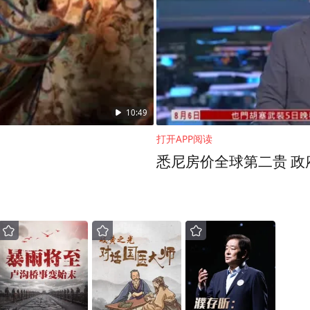
肯定是承担不了这种孩子被拐的灾难。后来是虚惊
群体寻找孩子，找得非常难，方法非常原始，就是
很多被拐的孩子不是自己的孩子，他不知道怎么帮
他正好是做网络的，他说这个问题有解，如果我们
是说我们就对他有所帮助。就这样我在2007年把
10:49
打开APP阅读
悉尼房价全球第二贵 政
相信、不理解，包括我父母都感觉我们一辈子省吃
说有点傻。还有些人认为我们是作秀，有的说我们
上发一些帖子，说我们去骗钱去了，所以那时候我
。当时别人给我们赞助，我们一分钱不要。这样的
时候规模越来越大，靠我们的力量确实是不行了，
赞助。