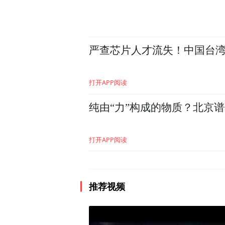
人是不理解的，认为他们忘
大，但是他们却很执着。
严查芯片人才流失！中国台湾地
有一个叫中华的孩子，他因
为他精神不好。但他出来后，
打开APP阅读
子信息的传单，插上旗帜，
大道上碰到一个推自行车的人
纯由“力”构成的物质？北京谱
这儿登记了，找了10来年，
打开APP阅读
但是，其实这个家也是挺悲
现在他们家还有一个亲人没有
亲过程中遇上各种困难，他
推荐视频
凤凰网公益：
2007年您创