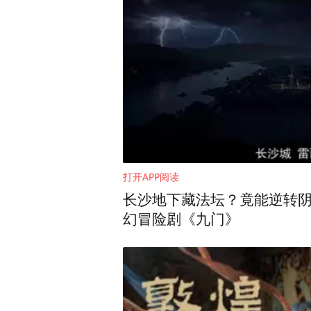
日走在打拐前线？是否也会
张宝艳
：我们志愿者有一句话
了肺癌。养父母一听他是肺癌
他。后来他自己说“我是宝贝
才把他家找到，所以像这样
憾。
打开APP阅读
好多孩子回家之后，父母已
长沙地下藏法坛？竟能逆转
者每天都非常辛苦，就是与
幻冒险剧《九门》
记得1992年的时候，一个
我第一次知道在现实生活中
个小时。我当时就把结果想