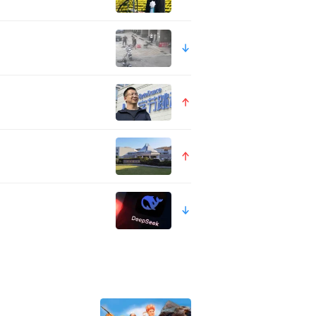
专访
拐儿童找到了亲人？
家庭团圆，其中有3179个是走
00个家庭团圆，这个项目我们准
19年截止到现在，已经超过了
享？
家，但是在这个过程中，很多