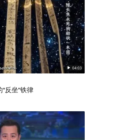
，有个孩子在没找到家的时候得
们“宝贝回家”的志愿者在照顾
家”给买的，给葬的。我们今年
到他的亲人，不让他有这种遗
04:03
外都不在了，所以我们的志愿
“反坐”铁律
童家长寻找孩子的故事。那时候
妈出去上商场，意外走失了几
小时，我一直想，孩子要是找