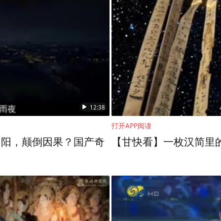
有无助的时刻，如何调节？
就叫“我们与死神在赛跑”。在四川简阳的时候
晚期，连电话都不接了。在最后治疗期间，是我
回家的孩子”。一直到他去世，墓地也是“宝贝回
的孩子，可能大家要再加把劲儿，也许能提前找
12:38
打开APP阅读
经不在了，有些孩子自己也因为疾病，或者一些意
阴阳，颠倒因果？国产奇
【甘快看】一枚汉简里的
死神赛跑，希望能够不让他们再有遗憾。
报告文选叫《超越谋杀的罪恶》，写的就是被拐儿
还有人贩子，过了两三个月的时间，我儿子和我妈
到最坏，我想会不会让人贩子拐走了。所以那几个