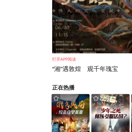
不到了我就不活了，因为我
注这个群体，我就发现这个
子联盟，甚至很多家长看到
我爱人是师范学院的老师，
这个网站上，大家共享，可能
的网站。
打开APP阅读
“湘”遇敦煌 观千年瑰宝
刚开始做的时候，很多人不
帮助别人，就感觉我们真是
正在热播
的特别难听。经常有人在网
们做公益不收寻亲人一分钱
后来一直到2009年年底的
员，开始租场地，接受社会