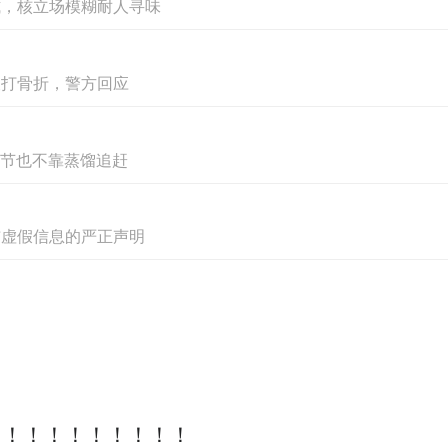
式，核立场模糊耐人寻味
宝贝回家”志愿者协会理事长张宝艳现场接受了凤凰网公益的
被打骨折，警方回应
宝贝回家”项目帮助了多少家庭团圆？帮助多少被
字节也不靠蒸馏追赶
做“宝贝回家”，到现在为止已经帮助了5700多个
布虚假信息的严正声明
8年开始启动“万家团圆”这个项目，每年帮助10
个家庭。我们2018年已经完成了1151个。20
就能提前完成这个十年“万家团圆”的项目目标。
子的过程中，有发生那些印象深刻的故事和我们分
后，其实知道这个家不是自己的家，他们一直在找
！！！！！！！！！！