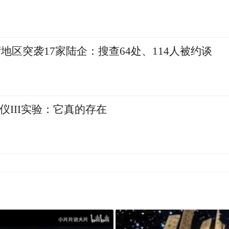
恩负义，给了他们很多压力。所以，这些孩子就
区突袭17家陆企：搜查64处、114人被约谈
为找家，媳妇跟他反目，不跟他过了，后来他的养
还是在找家，他自己印了一个“宝贝回家”的T
骑着车到处走，只要哪儿有寻亲活动，他一定到现
，我说肯定是中华，这个人执着找了这么多年，
仪III实验：它真的存在
找到他的亲人了，终于算是修成正果了。
哀的，他被拐，他姐姐被拐，妹妹被拐，妈妈被拐
找到，所以，在“宝贝回家”这样的孩子特别多
们都没有放弃。
办“宝贝回家寻子网”，在国内引领了“互联网+打拐