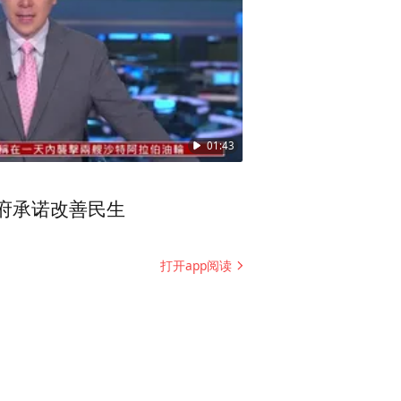
一场，但从那以后我就开始关
贴寻人启示，成立一个小的寻
这些孩子找家。
做一个网站，把这些信息放到
工作辞去了，就做“宝贝回家”
01:43
府承诺改善民生
俭用的，拿这么多的钱做网站
是炒作，反正说我们骗钱，说
打开app阅读
和我爱人，我们俩就坚持，我
话我可能用行动证明我自己。
这样的话我们才开始招募工作人