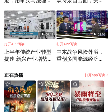
港，用事实与法理揭
森特亲自出面，美方
逻辑一代一代传递下去，通过十年二十年，
露“南海仲裁案”的非法
清楚，救日元就是在
这个城市不只是在中国成为一个网红，也会
本质
救美债
成为一个世界上重工业城市向服务行业以及
多元化发展迈进的城市。
00:41
02:02
（以上内容整理时有删减，仅供参考）
打开APP阅读
打开APP阅读
上半年传统产业转型
中东战争风险外溢，
提速 新兴产业增势强
重创多国能源经济发
劲
展
正在热播
打开app阅读