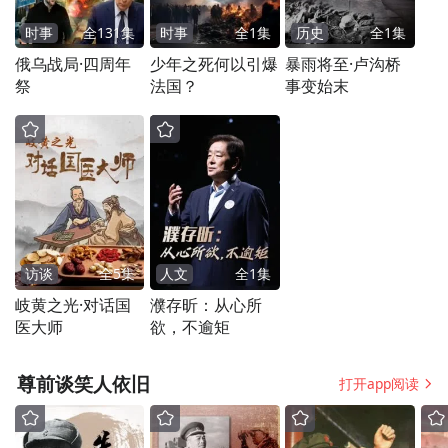
时事
全
131
集
时事
全
1
集
历史
全
1
集
俄乌战局·四周年
少年之死何以引爆
暴雨将至·卢沟桥
祭
法国？
事变始末
访谈
全
5
集
人文
全
1
集
岐黄之光·对话国
濮存昕：从心所
医大师
欲，不逾矩
尊前谈笑人依旧
打开app阅读