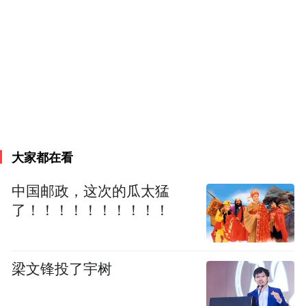
果，这时候它在等一阵风，所以“猪”就飞起
来了。如果它要是按照这个逻辑一代一代传
递下去，通过十年二十年，这个城市不只是
在中国成为一个网红，也会在世界上成为一
个重工业城市向服务行业以及多元化城市发
展迈进的一个标杆。
大家都在看
以下为李雪敏分享内容实录：
中国邮政，这次的瓜太猛
淄博政府体系可能做了两件事，第一，以人
了！！！！！！！！！！
为本，为民服务，“以人为本”的这个“人”，
不只是淄博人，还有外来的游客，“为民服
梁文锋投了宇树
务”，其实是通过外来的商业，滋养了本地；
第二，淄博其实是一个非常完整的商业策