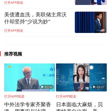
打开APP阅读
划，自它一推出来，每一个节奏，都是一个
美债遭血洗，美联储主席沃
严格按照商业品牌的逻辑，用政府的推手来
什却坚持“少说为妙”
进行的一个城市的营销。
打开APP阅读
它的城市营销不只停留在形象上，是为人服
务、以人为本、带动消费，其实它的深刻含
推荐视频
义就是关于它的未来产业转型，一个重资产
重工业的城市，要进行一些服务型的转型，
通过事件营销、通过人文关怀等进行了撬
动，一切都准备好了，从去年疫情接待了
02:42
03:27
17000学生开始，那是它的因，后来不到一年
时间出现了一个果，这时候它在等一阵风，
打开APP阅读
打开APP阅读
中外法学专家齐聚香
日本面临大麻烦，贝
所以“猪”就飞起来了。如果它要是按照这个