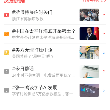
打开APP阅读
“为民服务”，其实是通过外来的商业，滋养
了本地；第二，淄博其实是一个非常完整的
#浙博特展临时关门
商业策划，自它一推出来，每一个节奏，都
浙江省博物馆致歉
是一个严格按照商业品牌的逻辑，用政府的
#中国在太平洋海底开采稀土？
推手来进行的一个城市的营销。
中方是否计划在太平洋海底开采稀土？外交部回应
李雪敏表示，淄博的城市营销不只停留在形
#美方无理打压中企
美国禁得了“易中天”吗？
象上，是为人服务、以人为本、带动消费，
其实它的深刻含义就是关于它的未来产业转
#今日辟谣
型，一个重资产、重工业的城市，要进行一
24小时不关空调，电费反而更低？网友吵翻，官方回应
些服务型的转型，通过事件营销、通过人文
#张一鸣谈字节AI发展
关怀等进行了撬动。淄博可以说一切都准备
字节讨论训超5万亿参数模型，张一鸣：不蒸馏、别被Coding这种短期热点影响
好了，从去年疫情接待了17000学生开始，那
是它的因，后来不到一年时间出现了一个