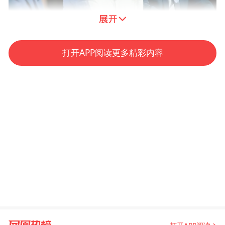
打开APP阅读更多精彩内容
李雪敏 国家文旅部乡村公共文化服务研究院专业
委员会委员、北京市东城区文旅局原局长
7月4日，在“产业多元发展与国际传播”分论
坛上，在谈到如何看待淄博的爆火问题时，
国家文旅部乡村公共文化服务研究院专业委
员会委员、北京市东城区文旅局原局长李雪
敏认为，淄博政府体系做对了两件事，第
一，以人为本，为民服务，“以人为本”的这
个“人”，不只是淄博人，还有外来的游客，