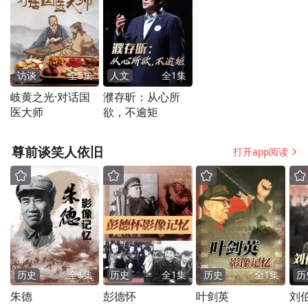
访谈
全
5
集
人文
全
1
集
岐黄之光·对话国
濮存昕：从心所
医大师
欲，不逾矩
尊前谈笑人依旧
打开app阅读
历史
全
1
集
历史
全
1
集
历史
全
1
集
历
朱德
彭德怀
叶剑英
刘