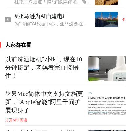
杜绝二次造谣！网络“跟风评论、随意脑补”素养课
#亚马逊为AI自建电厂
为“喂饱”AI数据中心，亚马逊要在美国建一个超级污染源
大家都在看
以前洗油烟机2小时，现在10
分钟搞定，老妈看完直接愣
住！
苹果Mac简体中文支持文档更
新，“Apple智能”阿里千问扩
展现身了
打开APP阅读