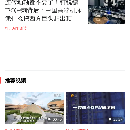
连传动轴都不要了！钶锐锶
IPO冲刺背后：中国高端机床
凭什么把西方巨头赶出顶尖
车间？
打开APP阅读
推荐视频
00:45
25:27