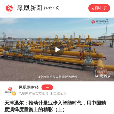
立即打开
00:00
15:35
14.3万
播放
凤凰网财经
凤凰网财经官方账号
来自北京市
天津迅尔：推动计量业步入智能时代，用中国精
度演绎度量衡上的精彩（上）