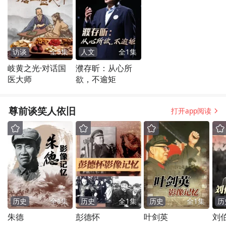
访谈
全
5
集
人文
全
1
集
岐黄之光·对话国
濮存昕：从心所
医大师
欲，不逾矩
尊前谈笑人依旧
打开app阅读
历史
全
1
集
历史
全
1
集
历史
全
1
集
历
朱德
彭德怀
叶剑英
刘