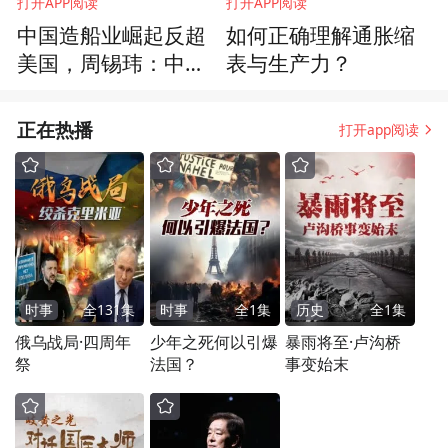
打开APP阅读
打开APP阅读
中国造船业崛起反超
如何正确理解通胀缩
美国，周锡玮：中国
表与生产力？
人吃苦耐劳
正在热播
打开app阅读
时事
全
131
集
时事
全
1
集
历史
全
1
集
俄乌战局·四周年
少年之死何以引爆
暴雨将至·卢沟桥
祭
法国？
事变始末