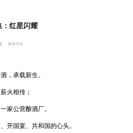
一集：红星闪耀
量。
来自河北
美酒，承载新生。
里薪火相传；
第一家公营酿酒厂。
坡、开国宴、共和国的心头。