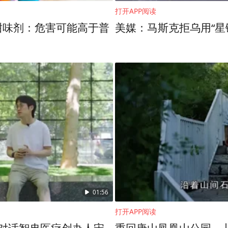
打开APP阅读
甜味剂：危害可能高于普
美媒：马斯克拒乌用“星
01:56
打开APP阅读
？对话智冉医疗创办人宋
重回唐山凤凰山公园，