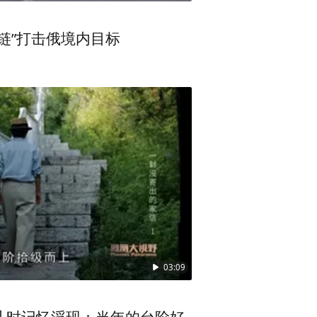
链”打击俄境内目标
03:09
儿时记忆浮现：当年的台阶好