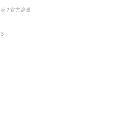
石流？官方辟谣
3