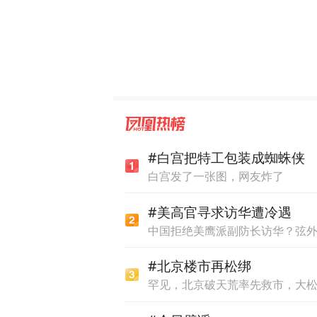
#白宫把特工包装成蜘蛛侠
白宫发了一张图，网友炸了
#美高官寻求访华遭冷遇
中国拒绝美鹰派副防长访华？弦
#北京楼市再松绑
罕见，北京破天荒率先救市，大