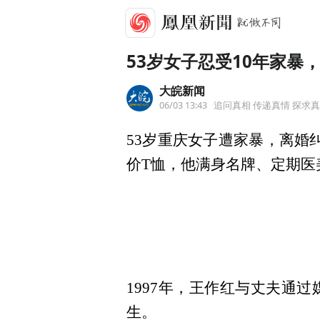
53岁女子忍受10年家暴
大皖新闻
06/03 13:43
追问真相 传递真情 探求
53岁重庆女子遭家暴，离婚
价T恤，他满身名牌、定期医
1997年，王作红与丈夫通
生。