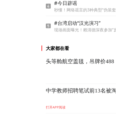
#今日辟谣
秒懂！网络谣言的3种典型“伪装套
#台湾启动“汉光演习”
现场画面曝光！赖清德深夜参加“
大家都在看
头等舱航空盖毯，吊牌价488
王作红常年遭受家暴，长期
中学教师招聘笔试前13名被
症状。
打开APP阅读