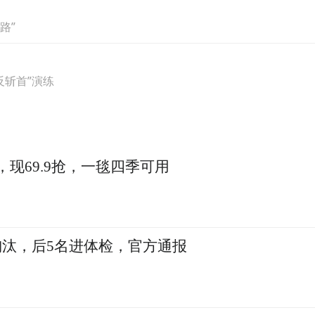
路”
反斩首”演练
，现69.9抢，一毯四季可用
折磨下确诊重度抑郁、重度焦虑，耳部被殴打致听
淘汰，后5名进体检，官方通报