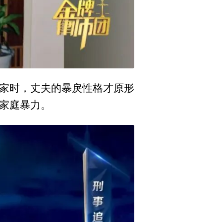
小家时，丈夫的暴戾性格才原形
着家庭暴力。