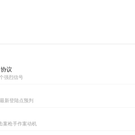
132张伤情照片，3根肋骨断裂，颅脑3次受伤。
要协议
一个强烈信号
，最新登陆点预判
击案枪手作案动机