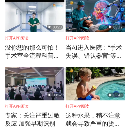
03:23
03:32
打开APP阅读
打开APP阅读
没你想的那么可怕！
当AI进入医院：“手术
手术室全流程科普来
失误、错认器官”等风
了，助你告别术前焦
险也随之而来
虑
00:52
03:45
打开APP阅读
打开APP阅读
专家：关注严重过敏
这种水果，稍不注意
反应 加强早期识别
就会导致严重的烫伤