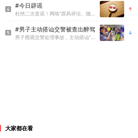
#今日辟谣
杜绝二次造谣！网络“跟风评论、随意脑补”素养课
术后，小天被转入专科护理病房。护理团队
根据他的特殊情况，制定了个性化的护理方
#男子主动搭讪交警被查出醉驾
案，密切监测患儿的生命体征、耳部恢复情
男子围观交警处理事故，主动搭讪“你们查酒驾吗？我喝了瓶啤酒怕死了”，被当场查出醉驾
况及心脏功能，做好伤口护理、疼痛管理和
营养支持。在医护团队的精心治疗和护理
下，小天恢复顺利，耳部不适症状明显缓
解，已顺利康复出院。
专家表示，像小天这样合并多种基础疾病的
患者，需要整合多学科资源，精准评估患者
病情，科学制定手术方案，全面地把控手术
大家都在看
风险，才能为患者提供更安全、更有效的诊