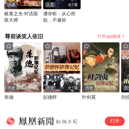
访谈
全
5
集
人文
全
1
集
岐黄之光·对话国
濮存昕：从心所
医大师
欲，不逾矩
尊前谈笑人依旧
打开app阅读
历史
全
1
集
历史
全
1
集
历史
全
1
集
历
朱德
彭德怀
叶剑英
刘
武
打开
响