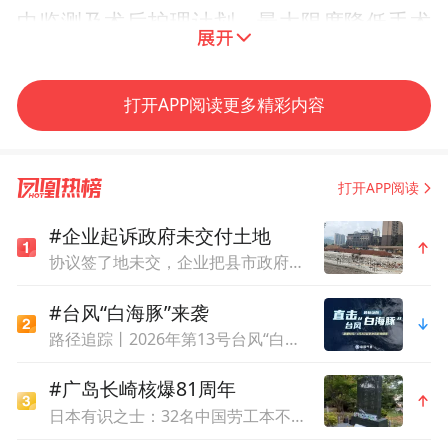
中监测及术后护理计划，最大限度降低手术
风险，确保手术安全。
打开APP阅读更多精彩内容
精准组合手术，解决患儿复杂耳疾
手术当天，在麻醉科团队的配合下，程友主
打开APP阅读
任和张大为主任医师手术团队为小天开展乳
#企业起诉政府未交付土地
突改良根治术+外耳道成形术+耳甲腔成形
协议签了地未交，企业把县市政府都告了：法院还没判，但涉案土地被拍卖了
术。术中，专家们精准处理胆脂瘤病灶，细
致修整狭窄的外耳道，精心塑造耳甲腔形
#台风“白海豚”来袭
路径追踪丨2026年第13号台风“白海豚”
态，在彻底清除病变组织、恢复耳部正常生
理结构的同时，严密关注患儿的生命体征和
#广岛长崎核爆81周年
心脏功能的稳定。经过数小时的奋战，三项
日本有识之士：32名中国劳工本不该命丧长崎
手术顺利完成，患儿各项生命体征平稳。