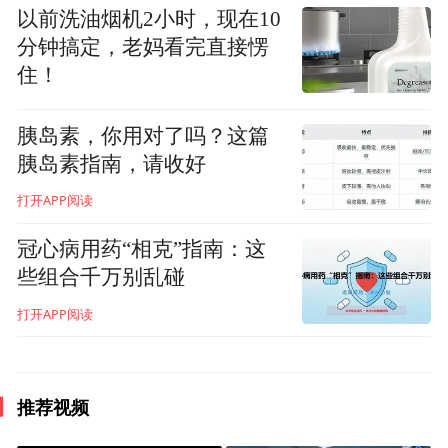
疗保障。未来，二附院耳鼻喉科将聚焦各类
以前洗油烟机2小时，现在10
疑难病症，不断提升诊疗水平，凝聚团队力
分钟搞定，老妈看完直接愣
量，为您健康保驾护航。
住！
胰岛素，你用对了吗？这篇
胰岛素指南，请收好
打开APP阅读
冠心病用药“相克”指南：这
些组合千万别乱碰
打开APP阅读
推荐视频