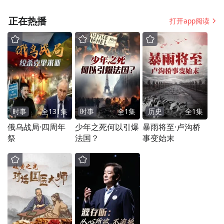
甚至烧伤，尤其是儿
童更容易中招
正在热播
打开app阅读
时事
全
131
集
时事
全
1
集
历史
全
1
集
俄乌战局·四周年
少年之死何以引爆
暴雨将至·卢沟桥
祭
法国？
事变始末