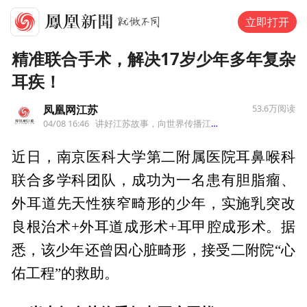
立即打开
精准联合手术，解决17岁少年多年复杂
耳疾！
凤凰网江苏
53.6万
阅读
04/08 16:46
讲好江苏故事，向世界传播江苏声音
来自江苏
近日，南京医科大学第二附属医院耳鼻喉科
联合多学科团队，成功为一名患有胆脂瘤、
外耳道先天性狭窄畸形的少年，实施乳突改
良根治术+外耳道成形术+耳甲腔成形术。据
悉，该少年还曾因心脏畸形，接受二附院“心
佑工程”的救助。