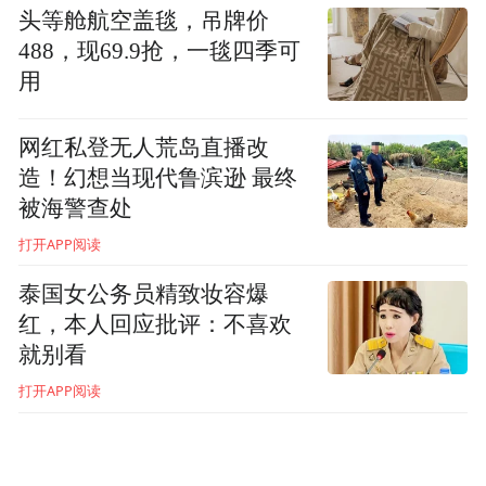
头等舱航空盖毯，吊牌价
良，那句“小把戏，跟我斗？”的口头禅，以
488，现69.9抢，一毯四季可
及“一个榔头飞出去”和使绊子让三毛钻饭桶
用
的经典桥段，至今仍令几代观众津津乐道。
凭借此角，他斩获第13届中国电影金鸡奖最
网红私登无人荒岛直播改
造！幻想当现代鲁滨逊 最终
佳男配角奖。他曾坦言：“这部电影中的笑
被海警查处
料，70%都是我想出来的。我的所有小品都
打开APP阅读
是工厂里的生活，我很感谢这四年的工厂生
活。”
泰国女公务员精致妆容爆
红，本人回应批评：不喜欢
荧幕上的“千面人”：从枭雄到奸相、权臣
就别看
打开APP阅读
尽管一生出演底层小人物居多，但对于大众
而言，擅长演绎权臣奸相却是人们对魏宗万