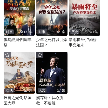
节，让这个枭雄既有狼性，又有老臣的隐
忍。
时事
全
131
集
时事
全
1
集
历史
全
1
集
俄乌战局·四周年
少年之死何以引爆
暴雨将至·卢沟桥
祭
法国？
事变始末
访谈
全
5
集
人文
全
1
集
岐黄之光·对话国
濮存昕：从心所
医大师
欲，不逾矩