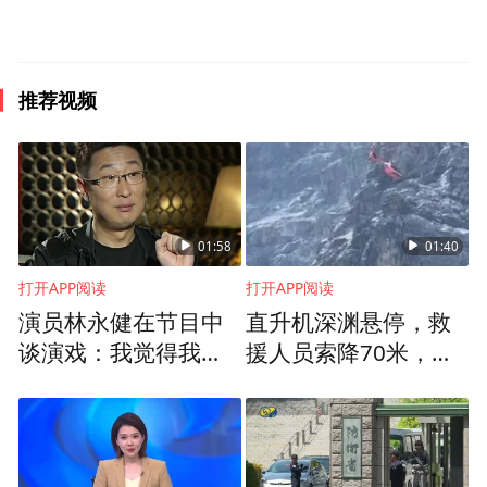
的第一印象：不论是老谋深算的司马懿，还
是阴险狡诈的高俅，及至新千年后在电影
《投名状》里出演深谙明哲保身之道的权臣
推荐视频
程公，他总能赋予反派角色复杂的人性深
度，而非简单的脸谱化。
01:58
01:40
打开APP阅读
打开APP阅读
演员林永健在节目中
直升机深渊悬停，救
谈演戏：我觉得我比
援人员索降70米，救
主演还累
出被困登山者