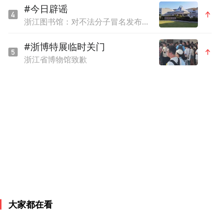
#今日辟谣
浙江图书馆：对不法分子冒名发布虚假信息的严正声明
#浙博特展临时关门
浙江省博物馆致歉
《三毛从军记》剧照
令魏宗万家喻户晓的，是1992年的《三毛从
大家都在看
军记》。他饰演的老兵“老鬼”，油滑又善