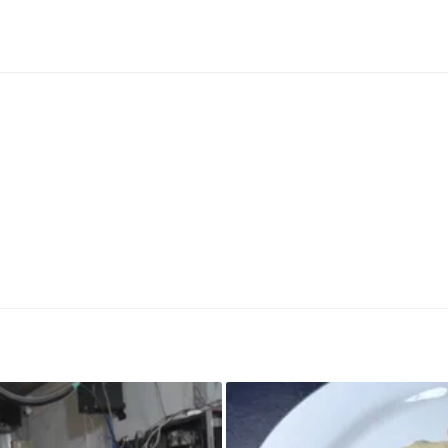
周，李女士第三次遭遇胎膜早破，且伴随规律宫
染、大出血，母婴生命危在旦夕！