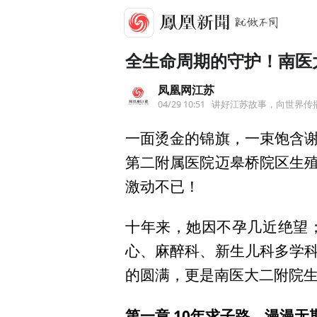
全生命周期的守护！南医
凤凰网江苏
04/29 10:51
讲好江苏故事，向世界传
一面烫金的锦旗，一束饱含
第二附属医院迈皋桥院区生
激动不已！
十年来，她因不孕几近绝望
心、麻醉科、新生儿科多学
的圆满，更是南医大二附院生
第一章 10年求子路，漫漫无