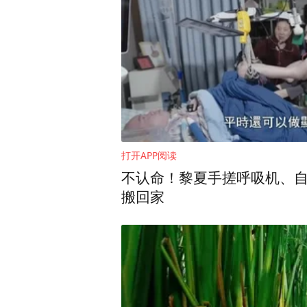
时间就是生命！医院立即启
家瞬间集结。手术室里，麻
秒；新生儿科医护团队全程
随着两声微弱却清亮的啼哭划
生体重儿，生命体征极度微
打开APP阅读
第三章 生命接力！NICU里
不认命！黎夏手搓呼吸机、自
搬回家
两个“小不点”的战斗，才刚
早已严阵以待的新生儿科团
控……每一个操作都小心翼