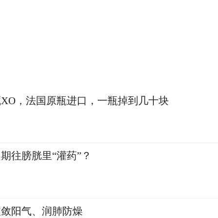
21周，李女士再次出现阴道大量流液及先兆流产
保胎方案，通过精细化治疗，李女士再次保胎成功
命
XO，法国原瓶进口，一瓶掉到几十块
期往膀胱里“灌药”？
收敛阳气、润肺防燥