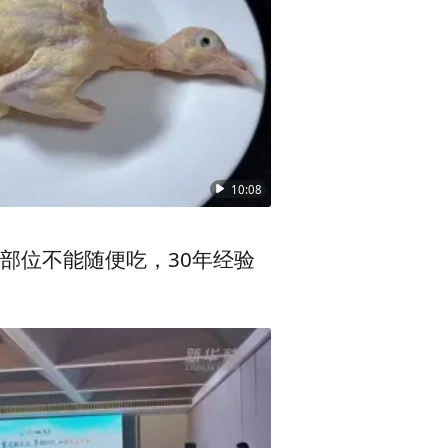
产中心、麻醉科、新生儿科专
心手术团队沉着应战，争分夺
克，女婴900克，均为极低出
10:08
部位不能随便吃，30年经验
呼吸支持、营养供给、感染防
。