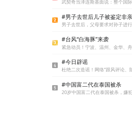
武契奇当泽连斯基面说：整个国
#男子去世后儿子被鉴定非
男子去世后，父母要求对孙子进
好孕降临，挑战却接踵而至。
为了保住腹中两个珍贵的生
#台风“白海豚”来袭
线”。
紧急动员！宁波、温州、金华、
#今日辟谣
本以为手术是转机，孕15周
杜绝二次造谣！网络“跟风评论、
器官发育极不成熟。继续保
盼化为泡影。
#中国富二代在泰国被杀
20岁中国富二代在泰国被杀，嫌
“每一步都如履薄冰” ，但
药、抗感染、抑制宫缩。医
借着精湛的医术和无微不至的