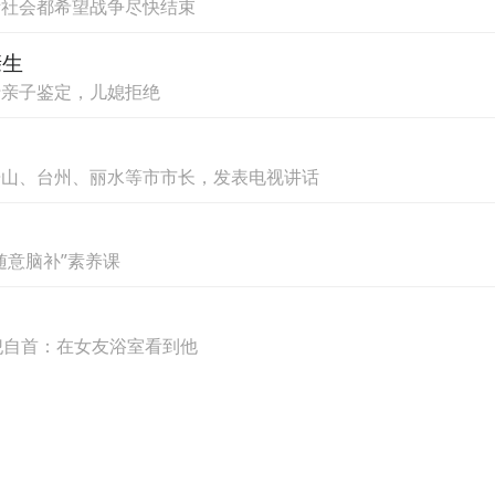
际社会都希望战争尽快结束
亲生
行亲子鉴定，儿媳拒绝
孕14周，李女士被确诊为宫颈机能不全，这是
命，王燕主任团队立即为其实施经阴道宫颈环扎
舟山、台州、丽水等市市长，发表电视讲话
，危机骤然爆发——患者突发阴道大量流液，胎
随意脑补”素养课
胎，意味着要直面极高的宫内感染风险、胎儿窘迫
犯自首：在女友浴室看到他
医护团队没有退缩。他们迅速启动最高级别保胎预
生护士寸步不离，每一次胎心监护、每一次体温测
护理，李女士奇迹般地闯过第一道鬼门关，于孕1