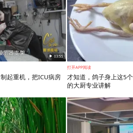
动危重孕产妇多学科急救（MDT）流程。生殖妇
醉科团队精准施麻，为手术保驾护航；生殖妇产中
待命，准备新生儿复苏。
破手术室，一对龙凤胎顺利降生！男婴体重仅1千
弱。
03:55
打开APP阅读
的守护
制起重机，把ICU病房
才知道，鸽子身上这5个
的大厨专业讲解
刚开始
队，第一时间将宝宝转入重症监护室。保暖、
翼，每一分每一秒都凝聚着医护人员的汗水与坚守