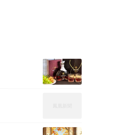
征兆，紧急入院。王燕主任团队
。两次保胎成功，为宝宝的成