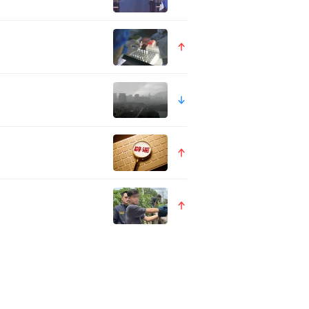
中晚期流产、早产的高危因素。
术，为胎儿筑起一道“生命防
膜早破！此时，孕周尚早，胎儿
风险；放弃，则意味着十年期
案，24小时严密监护，精准用
量，都牵动着所有人的心。凭
6+6周病情稳定出院。