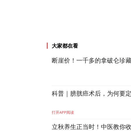
孕21周，二度遇险
然而，“考验”并未结束。孕
根据其特殊情况，及时调整
长争取了宝贵的时间。
大家都在看
孕27周，急诊剖宫产抢救生
断崖价！一千多的拿破仑珍藏
科普｜膀胱癌术后，为何要定
打开APP阅读
立秋养生正当时！中医教你