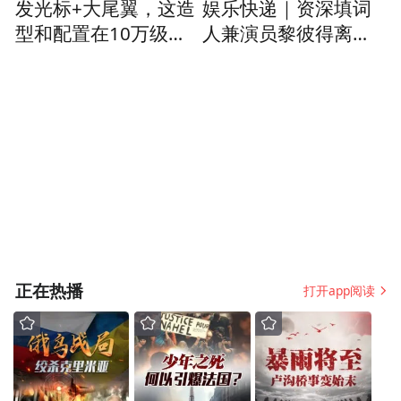
学能够在众声喧哗中拥有一颗真正安静、笃
发光标+大尾翼，这造
娱乐快递｜资深填词
型和配置在10万级能
人兼演员黎彼得离世
定的强大内心，在努力前行的同时，也能以
打吗？
享年76岁
内心的柔软去感悟世界美好。
正在热播
打开app阅读
“愿在西高，你们能如那蛰伏的巨龙般，积蓄