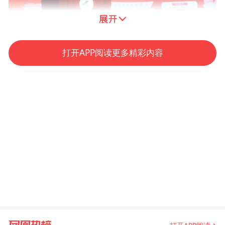
打开APP阅读更多精彩内容
杭州学军中学校长邱月灵以龙为喻，为五个
校区的师生作题为《让自己的内心藏有一条
龙》的精彩演讲。有龙则灵，所愿皆成。“向
内挖掘，发现更好的自己；向外博学，成就
更优秀的自己，顺时创新，实现更卓越的自
己，我们学军人心中都要有这样的一条龙。”
邱校长祝愿每位同学心中都能藏有一条充满
朝气、充满底气、充满豪气的龙，向内挖
掘，发现更好的自己；向外博学，成就更优
秀的自己，顺时创新，实现更卓越的自己。