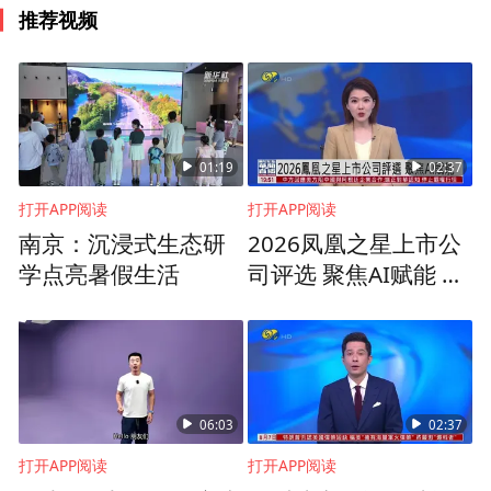
推荐视频
01:19
02:37
打开APP阅读
打开APP阅读
南京：沉浸式生态研
2026凤凰之星上市公
学点亮暑假生活
司评选 聚焦AI赋能 引
导企业拥抱智能化转
浙江省杭州第十四中学陈利民校长温情回顾
型
了学校踏过的辉煌历程，赞颂过往成就的同
时，对未来教育蓝图寄予无尽厚望。他向杭
十四中全体师生表达了祝福，希望他们能在
06:03
02:37
新学期里取得更大的进步，期待有更多的同
打开APP阅读
打开APP阅读