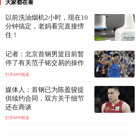
大家都在看
天”》的开学致辞，与师生探讨了“传承杭高
科学精神，拥抱新时代科学的春天”的话题。
以前洗油烟机2小时，现在10
分钟搞定，老妈看完直接愣
“科学的求索往往比较枯燥、单调、曲折，而
住！
且也会很漫长，甚至困难重重，有时努力做
了一千次实验可能只有一次是成功的。因
记者：北京首钢男篮目前暂
此，求真的路上贵在坚持。”开学典礼的“院
停了有关范子铭交易的操作
士之声”环节，学校邀请了中国科学院院士、
打开APP阅读
西湖大学校长施一公为师生带来了《科学之
媒体人：首钢已为陈盈骏提
路没有终点》的讲话，“未来的世界，需要你
供续约合同，双方关于细节
们这样的年轻一代，去发现、去引领、去创
还在商谈
造。”
打开APP阅读