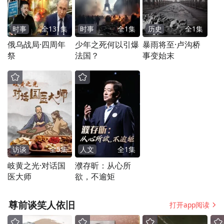
力量，全力以赴迎接时间的考验，相信旷野
时事
全
131
集
时事
全
1
集
历史
全
1
集
之下，你们终将腾跃而起，云海长翔，让时
俄乌战局·四周年
少年之死何以引爆
暴雨将至·卢沟桥
光赞叹目光，让顽强成就脊梁！”学军中学教
祭
法国？
事变始末
育集团杭州市西湖高级中学校长陈柏良以电
影《热辣滚烫》《飞驰人生2》《第二十条》
为例，鼓励学生要有坚定的信念和坚韧的毅
力，日积月聚加强自身实力，同时在与人交
往过程中传递温暖和善意，乘风而起，立于
访谈
全
5
集
人文
全
1
集
山巅。陈校长以龙为喻，表达了对西高学子
岐黄之光·对话国
濮存昕：从心所
的期许，寄语同学们在新的一年里化身为
医大师
欲，不逾矩
龙，千锤百炼，屹立于朗朗之巅，承袭东方
向上之精神，乘风而起，腾云迎春，在一方
尊前谈笑人依旧
打开app阅读
天地恣意遨游！