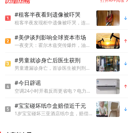
打开APP阅读
#租客半夜看到遗像被吓哭
租客半夜发现柜中遗像被吓哭，连夜搬离后要求退还中介费，平台：退不了
#美伊谈判影响全球资本市场
一夜变天：霍尔木兹突传爆炸，油价失控
#男童就诊身亡后医生获刑
男童遭漏诊身亡，首诊医生被判刑一年，出狱后发帖讲述接诊经过
#今日辟谣
空调24小时开着反而更省电？电力部门回应
#宝宝碰坏纸巾盒赔偿近千元
2月25日，浙江省杭州高级中学教育集团举行
1岁宝宝碰坏三亚酒店纸巾盒，赔偿924元，价格表上称是“极具艺术气息的骨瓷用品”
2023学年第二学期开学典礼。校长唐新红发
表了题为《传承杭高精神，拥抱“科学的春