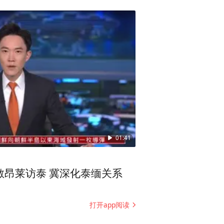
01:41
敏昂莱访泰 冀深化泰缅关系
打开app阅读