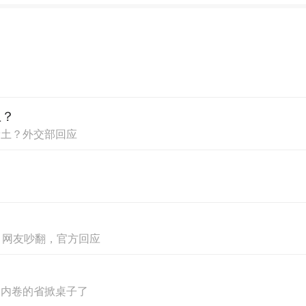
土？
稀土？外交部回应
？网友吵翻，官方回应
不内卷的省掀桌子了