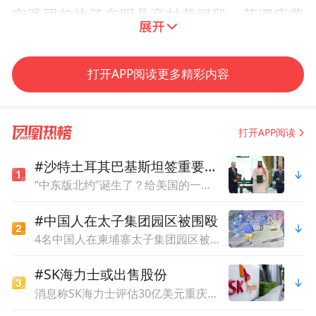
实践团前往了东明县高村黄河段、苏泗庄黄
河闸口、牡丹区刘庄黄河管理段、“黄河入鲁
第一村”——焦园乡斜辛庄旧址实地考察，实
打开APP阅读更多精彩内容
践团成员们感受到黄河九曲蜿蜒、荡气回肠
的气势，同时调研记录了黄河流量、汛期等
打开APP阅读
水文特征，并向大众宣传黄河生态保护知
识，帮助村民树立生态保护意识，在黄河大
#沙特土耳其巴基斯坦签重要协议
坝上清扫垃圾，劝导村民远离黄河大坝危险
“中东版北约”诞生了？给美国的一个强烈信号
地带，以实际行动助力黄河流域生态文明建
#中国人在太子集团园区被围殴
设。
4名中国人在柬埔寨太子集团园区被围殴，1死3重伤！15名施暴人员均获刑13年
#SK海力士或出售股份
消息称SK海力士评估30亿美元重庆资产 或出售股份