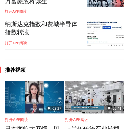
万富豪或将诞生
打开APP阅读
纳斯达克指数和费城半导体
指数转涨
打开APP阅读
推荐视频
仲裁员应该满足下列条件之一：
通过国家统一法律职业资格考试
取得法律职业资格，
03:27
00:41
打开APP阅读
打开APP阅读
从事仲裁工作满八年；
日本面临大麻烦，贝
上半年传统产业转型