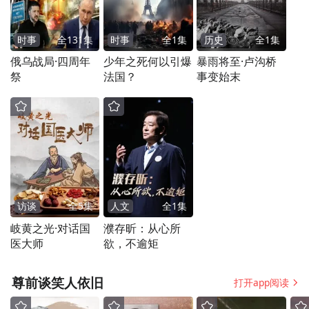
时事
全
131
集
时事
全
1
集
历史
全
1
集
俄乌战局·四周年
少年之死何以引爆
暴雨将至·卢沟桥
祭
法国？
事变始末
访谈
全
5
集
人文
全
1
集
岐黄之光·对话国
濮存昕：从心所
专业人干专业事，
医大师
欲，不逾矩
仲裁员
的
专业知识应当与案件类型匹配
。
尊前谈笑人依旧
打开app阅读