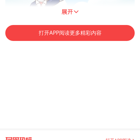
打开APP阅读更多精彩内容
什么叫仲裁？
仲裁指双方当事人依据合同中的仲裁条款
或达成的补充仲裁协议，
自愿将各方之间的合同纠纷和财产权益纠纷
提交给约定的仲裁机构进行审理，