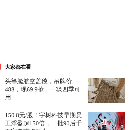
均由仲裁员审理作出裁决。
那么，问题来了：
谁可以做仲裁员？
怎么确保仲裁公平公正？
大家都在看
头等舱航空盖毯，吊牌价
488，现69.9抢，一毯四季可
用
150.8元/股！宇树科技早期员
工浮盈超150倍，一批90后千