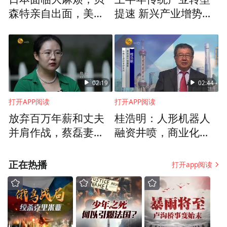
森特亲自出面，美方
提速 新兴产业增势强
从事律师工作满八年；
清楚，救日元就是在
劲
救美债
曾任法官满八年；
从事法律研究、教学工作并具有高级职称；
02:19
02:44
具有法律知识、从事经济贸易等专业工作
打开APP阅读
打开APP阅读
放弃百万年薪和丈夫
桂浩明：人形机器人
并具有高级职称
或者具有同等专业水平。
并肩作战，蔡磊妻子
融资井喷，商业化能
段睿：我们还在努力
力或受考验
正在热播
打开app阅读