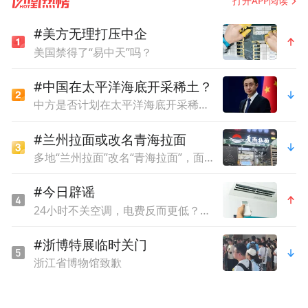
打开APP阅读
#美方无理打压中企
作出裁决对双方当事人有约束力的
美国禁得了“易中天”吗？
一种争议解决方式。
#中国在太平洋海底开采稀土？
中方是否计划在太平洋海底开采稀土？外交部回应
说白了，就是有纠纷的双方
#兰州拉面或改名青海拉面
找个大家都信任的第三方仲裁机构居中裁决。
多地“兰州拉面”改名“青海拉面”，面馆老板：青海人，挂兰州牌子不合适
#今日辟谣
24小时不关空调，电费反而更低？网友吵翻，官方回应
#浙博特展临时关门
浙江省博物馆致歉
案件提交仲裁机构之后