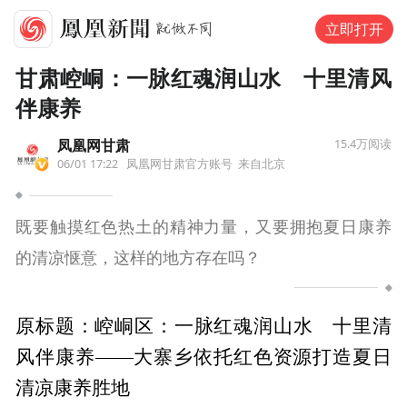
立即打开
甘肃崆峒：一脉红魂润山水 十里清风
伴康养
凤凰网甘肃
15.4万
阅读
06/01 17:22
凤凰网甘肃官方账号
来自北京
既要触摸红色热土的精神力量，又要拥抱夏日康养
的清凉惬意，这样的地方存在吗？
原标题：崆峒区：一脉红魂润山水 十里清
风伴康养——大寨乡依托红色资源打造夏日
清凉康养胜地