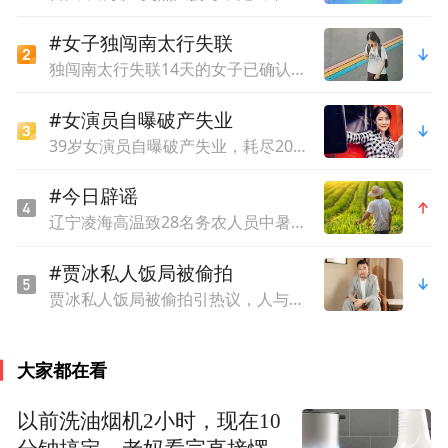
#女子独闯南太行失联
独闯南太行失联14天的女子已确认遇难，遗体在悬崖被找到
#女演员自曝破产失业
39岁女演员自曝破产失业，耗尽20年拍戏积蓄，只能靠年迈母亲接济
#今日辟谣
辽宁凌海高温致28名务农人员中暑死亡？官方回应
#贾冰私人饭局被偷拍
贾冰私人饭局被偷拍引热议，人与人之间还能有点信任吗？
大家都在看
以前洗油烟机2小时，现在10