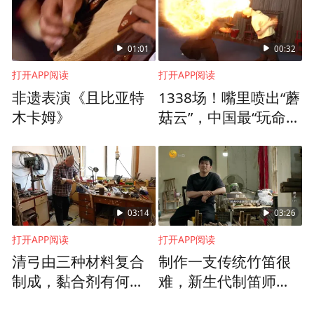
01:01
00:32
打开APP阅读
打开APP阅读
非遗表演《且比亚特
1338场！嘴里喷出“蘑
木卡姆》
菇云”，中国最“玩命”
的非遗绝技，她“玩”了
40多年
03:14
03:26
打开APP阅读
打开APP阅读
清弓由三种材料复合
制作一支传统竹笛很
制成，黏合剂有何奥
难，新生代制笛师正
秘？筋角弓制作技艺
以“传统功底+现代技