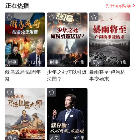
传承人解读
艺”破局传承
正在热播
打开app阅读
时事
全
131
集
时事
全
1
集
历史
全
1
集
俄乌战局·四周年
少年之死何以引爆
暴雨将至·卢沟桥
祭
法国？
事变始末
访谈
全
5
集
人文
全
1
集