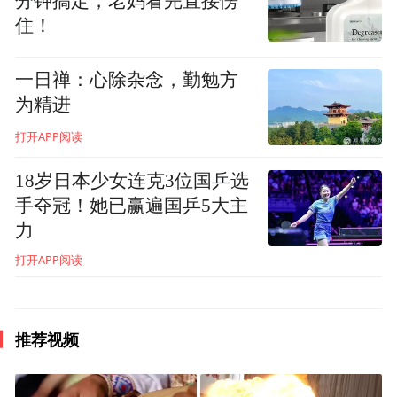
分钟搞定，老妈看完直接愣
住！
一日禅：心除杂念，勤勉方
为精进
打开APP阅读
18岁日本少女连克3位国乒选
手夺冠！她已赢遍国乒5大主
力
打开APP阅读
推荐视频