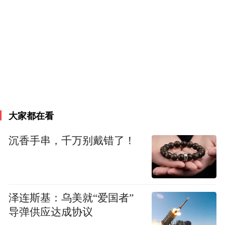
身经历。
我对欧洲过去发生的一系列事件有深刻的理
解，不仅包括乌克兰危机，还有1999年的塞
尔维亚，中东的战争——包括伊拉克和叙利
亚，非洲战乱——包括苏丹、索马里和利比
亚。在很大程度上也许会让你感到惊讶，甚
大家都在看
至会有人谴责我接下来要说的话：这些战争
都是美国领导并引发的。
沉香手串，千万别戴错了！
这个情况已经持续30多年了。发生了什么？
尤其是在1990年和1991年，伴随着苏联解
泽连斯基：乌美就“爱国者”
体，美国开始认为自己现在主导了世界，美
导弹供应达成协议
国不需要理会任何人的观点、红线、关切、