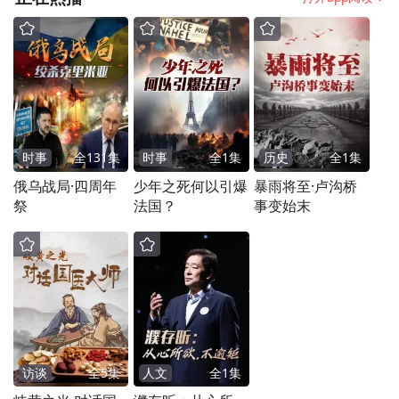
最近我查阅了国家安全委员会讨论我的提议
的档案备忘录，当我提出我们应该帮助苏联
实现金融稳定和改革时，他们完全否决了我
的提议，并一笑置之。
时事
全
131
集
时事
全
1
集
历史
全
1
集
俄乌战局·四周年
少年之死何以引爆
暴雨将至·卢沟桥
备忘录记录了包括我曾在哈佛的一些前同事
祭
法国？
事变始末
在内的许多人的观点，特别是他们声称我们
只会做最低限度的事情，以避免灾难发生；
我们没有义务帮助，恰恰相反，这不符合我
们的利益。
1991年苏联解体后，这种观点变得更加夸
访谈
全
5
集
人文
全
1
集
张，我可以详细列举。美国掌握全局，这是