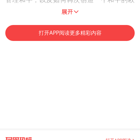
洲。杰夫可能会在这方面为我们提供一些见
解。非常感谢你。
打开APP阅读更多精彩内容
杰弗里·萨克斯：
过去这36年，我非常密切地
观察了在东欧、前苏联、俄罗斯发生的事
件。我曾在1989年担任过波兰政府的顾问，
1990年到1991年担任戈尔巴乔夫总统的顾
问，1991年到1993年担任叶利钦总统的顾
问，1993至1994年则是乌克兰总统库奇马的
顾问。
我曾协助爱沙尼亚发行货币，还帮助过前南
斯拉夫的几个国家，特别是斯洛文尼亚。我