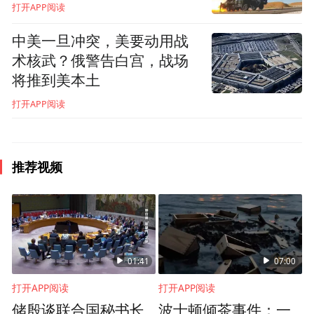
打开APP阅读
安全利益，或任何国际义务，也不必遵守联
合国框架。
中美一旦冲突，美要动用战
术核武？俄警告白宫，战场
我很抱歉说得这么直白，但我希望你们能理
将推到美本土
解这一点。1991年，我努力为戈尔巴乔夫争
打开APP阅读
取帮助。我认为他是我们这个时代最伟大的
政治家。
推荐视频
01:41
07:00
打开APP阅读
打开APP阅读
储殷谈联合国秘书长
波士顿倾茶事件：一