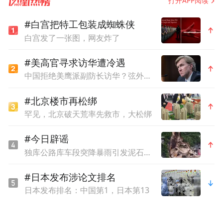
打开APP阅读
过去这36年来一直密切关注这些事件。乌克
兰“广场革命”后，新政府邀请我到基辅，我
#白宫把特工包装成蜘蛛侠
得以前往独立广场，了解了很多一手情况。
白宫发了一张图，网友炸了
我和俄罗斯领导人保持联系已长达30多年。
#美高官寻求访华遭冷遇
中国拒绝美鹰派副防长访华？弦外之音被热议
我非常了解美国的政治领导层，美国前财政
部长是我的宏观经济学老师，51年前他就已
#北京楼市再松绑
罕见，北京破天荒率先救市，大松绑
经是我的老师了，这样你就知道我们有多亲
近了。所以，我们已经是半个世纪的好朋
#今日辟谣
友。
独库公路库车段突降暴雨引发泥石流？官方辟谣
#日本发布涉论文排名
我非常了解这些人。我只是想说明，我接下
日本发布排名：中国第1，日本第13
来要阐述的观点不是二手的，也不是意识形
态化的，而是我在这一时期的亲眼所见、亲