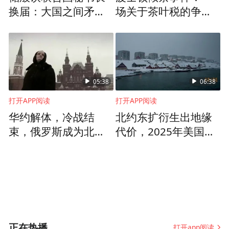
换届：大国之间矛盾
场关于茶叶税的争
比较尖锐，或许要博
端，看世界变局中的
弈几轮
税收博弈
05:38
06:38
打开APP阅读
打开APP阅读
华约解体，冷战结
北约东扩衍生出地缘
束，俄罗斯成为北约
代价，2025年美国对
不断东扩、合理存在
丹麦重启一项计划：
的“假想敌”
购买格陵兰岛
正在热播
1991年12月25日，戈尔巴乔夫辞职。
打开app阅读