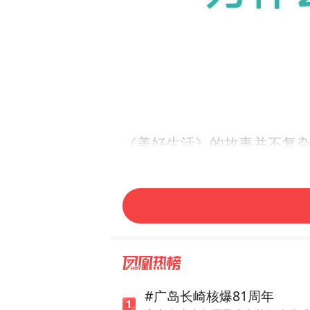
《美好生活》的故事并不复
一对多年未见的老同学再次重
入了品牌策划与新零售行业。
作，正是美好生活的主战场。
这正是整支短片想讨论的问
#广岛长崎核爆81周年
长期以来，人们习惯于对不