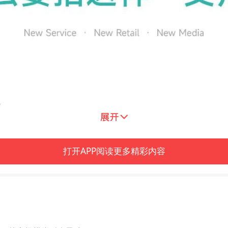
杂。
逢。男生曾经是典型的“学霸”，对职业和专业
打开APP阅读更多精彩内容
当女生试探着问出：“你会不会觉得我的工作很l
”
题：什么才是人生真正重要的价值？
同专业、不同职业进行高低排序。但今天，越来越