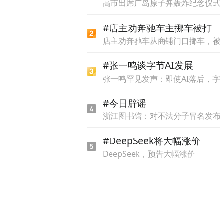
高市出席广岛原子弹轰炸纪念仪
业，正在成为社会最活跃、
#店主劝奔驰车主挪车被打
业能力、审美判断，以及对
店主劝奔驰车从商铺门口挪车，
“新服务、新零售、新传媒”
#张一鸣谈字节AI发展
加关注真实产业中的能力培
张一鸣罕见发声：即使AI落后，
#今日辟谣
欧亚希望通过这支短片传递的
浙江图书馆：对不法分子冒名发
变得越来越重要。
#DeepSeek将大幅涨价
DeepSeek，预告大幅涨价