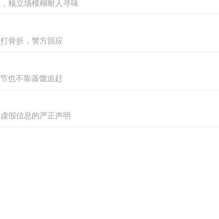
式，核立场模糊耐人寻味
最具创造力的领域。内容、消费、服务、用户体验
人的理解。
被打骨折，警方回应
品牌战略的提出，也正是欧亚基于产业变化与社
养，更关注创造力、表达力、沟通力与用户洞察等
字节也不靠蒸馏追赶
是：比起单一标准下的“成功”，找到热爱、理
布虚假信息的严正声明