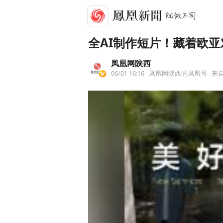
全AI制作短片！藏着欧
凤凰网陕西
06/01 16:16
凤凰网陕西的凤凰号.
来