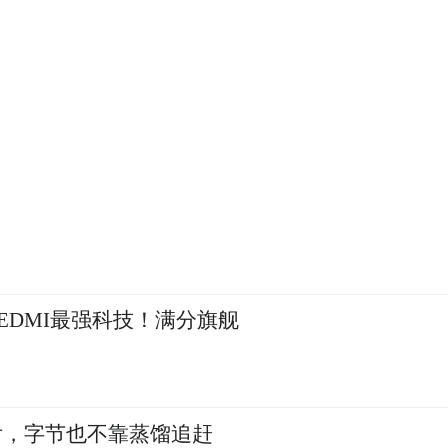
凝聚REDMI最强科技！满分旗舰
处，在于它是西安欧亚学院首支全AI制作官方
术设计学院DEL（AI影视工作室）师生团队共同
到视觉制作与内容协同，AI深度参与了整个创
后，字节也不靠蒸馏追赶