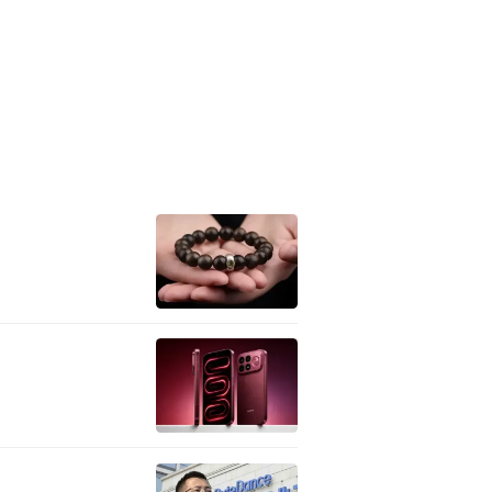
宣传片。影片由高小龙导演担任
完成。
作过程。但相比技术本身，团队