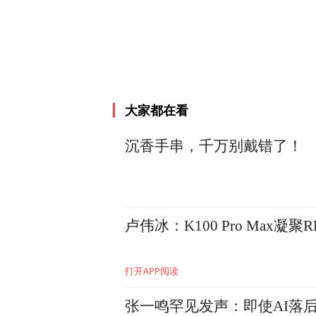
大家都在看
沉香手串，千万别戴错了！
卢伟冰：K100 Pro Max
《美好生活》的另一个特别之
创作总监和艺术指导，艾德艺
打开APP阅读
从创意生成、画面风格探索，
张一鸣罕见发声：即使AI落