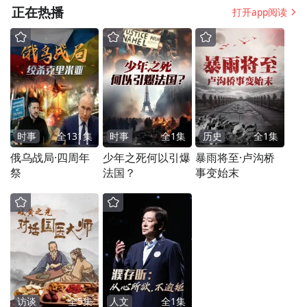
正在热播
打开app阅读
时事
全
131
集
时事
全
1
集
历史
全
1
集
俄乌战局·四周年
少年之死何以引爆
暴雨将至·卢沟桥
祭
法国？
事变始末
访谈
全
5
集
人文
全
1
集