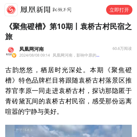
立即打开
《聚焦磴槽》第10期丨袁桥古村民宿之
旅
凤凰网河南
60.6万
阅读
2024/08/08 09:14
凤凰网河南，影响中原的力量。
来自北京
古韵悠悠，栖居时光深处。本期《聚焦磴
槽》特色品牌栏目将跟随袁桥古村落景区推
荐官李原一同走进袁桥古村，探访那隐匿于
青砖黛瓦间的袁桥古村民宿，感受那份远离
喧嚣的宁静与美好。