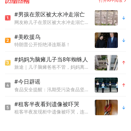
打开APP阅读
让您感受到宾至如归的温暖。
#男孩在景区被大水冲走溺亡
网友称儿子在景区被大水冲走溺亡，质疑泄洪未提前通知，当地回应
据袁桥古村总经理王向人介绍，袁桥古村一
直稳坐郑州市景区人气榜前列，基于游客对
#美欧援乌
明清时期原住民居住文化的热衷，我们将农
特朗普公开拒绝泽连斯基！
民住的四合院、老宅子和窑洞改造成了民
#妈妈为脑瘫儿子当8年蜘蛛人
宿，也得到了极好的市场反馈。下一步，我
旅途｜儿子脑瘫爸爸不管，妈妈离婚卖房求医，为赚钱当8年蜘蛛人
们也将持续致力于民宿与酒店区别化打造工
#今日辟谣
作，将鲜明的红色文化、深厚的历史文化融
食品安全提醒：汛期受污染食品坚决不能食用
入进来，重新焕发传统村落的文化优势，将
#租客半夜看到遗像被吓哭
袁桥古村民宿产业打造成乡村振兴新引擎。
租客半夜发现柜中遗像被吓哭，连夜搬离，平台拒退中介费
（康小孬 王梦博 袁宏伟 郑卫娟）