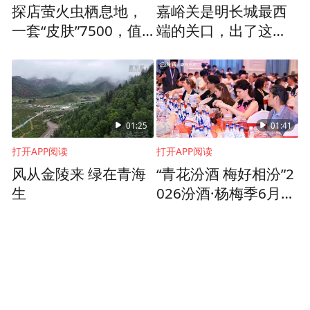
探店萤火虫栖息地，
嘉峪关是明长城最西
一套“皮肤”7500，值
端的关口，出了这道
吗？
关，就是古人眼中的
关外
01:25
01:41
打开APP阅读
打开APP阅读
风从金陵来 绿在青海
“青花汾酒 梅好相汾”2
生
026汾酒·杨梅季6月9
日于宜兴诗意启幕