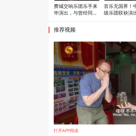
费城交响乐团乐手来
音乐无国界！
华演出，与曾经同台
级乐团联袂演
献艺的中国乐手亲密
实老人讲述音
会面
历史
推荐视频
打开APP阅读