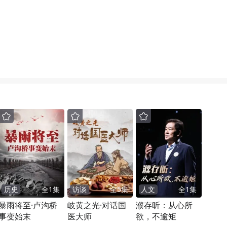
历史
全
1
集
访谈
全
5
集
人文
全
1
集
暴雨将至·卢沟桥
岐黄之光·对话国
濮存昕：从心所
事变始末
医大师
欲，不逾矩