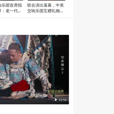
响乐团首席指
联合演出落幕，中美
草：老一代音
交响乐团互赠礼物，
艺术的执着永
中方送上中国锣作为
我们学习
纪念
03:50