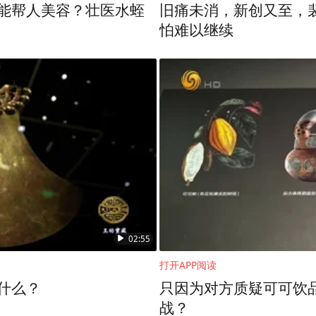
”能帮人美容？壮医水蛭
旧痛未消，新创又至，
怕难以继续
02:55
打开APP阅读
着什么？
只因为对方质疑可可饮
战？