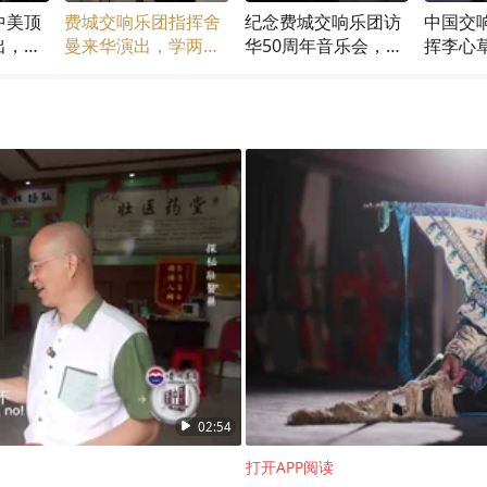
中美顶
费城交响乐团指挥舍
纪念费城交响乐团访
中国交
出，杨
曼来华演出，学两个
华50周年音乐会，中
挥李心
乐外交
月中文，还爱上了中
方指挥李心草有何音
乐家对
国的《将进酒》
乐见解？
远值得
02:54
打开APP阅读