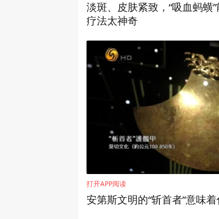
淡斑、皮肤紧致，“吸血蚂蟥
疗法太神奇
打开APP阅读
安第斯文明的“斩首者”意味