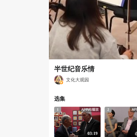
00:00
半世纪音乐情
文化大观园
选集
1
2
03:19