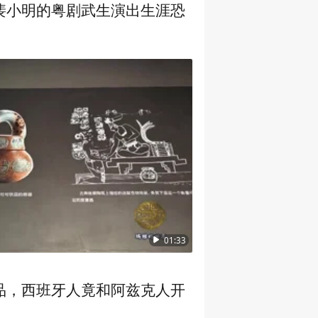
裴小明的粤剧武生演出生涯恐
01:33
品，西班牙人竟和阿兹克人开