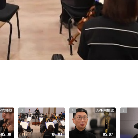
3
4
5
05:30
06:03
05:07