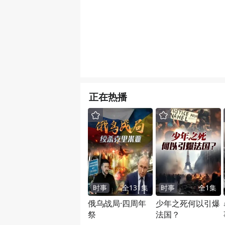
正在热播
时事
全
131
集
时事
全
1
集
俄乌战局·四周年
少年之死何以引爆
祭
法国？