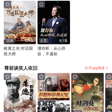
2025年6月21日，学生在西安欧亚学院毕业典礼后
合影
也因此，回归到高等教育的本质，西安欧亚
学院对于人才培养的答案是要将如一张白纸
访谈
全
5
集
人文
全
1
集
般的高中毕业生，经过四年大学教育培养成
岐黄之光·对话国
濮存昕：从心所
医大师
欲，不逾矩
具备独立工作、独立生活和独立思考能力的
大学毕业生，而后从容进入社会工作和生
尊前谈笑人依旧
打开app阅读
活。更为重要的是，学校将三者视为并重关
系，而非厚此薄彼，即将独立生活和独立思
考能力的培养高度提升到与独立工作同等重
要的位置。在这背后，是西安欧亚学院对高
等教育与绝大多数国内高校完全不同的质量