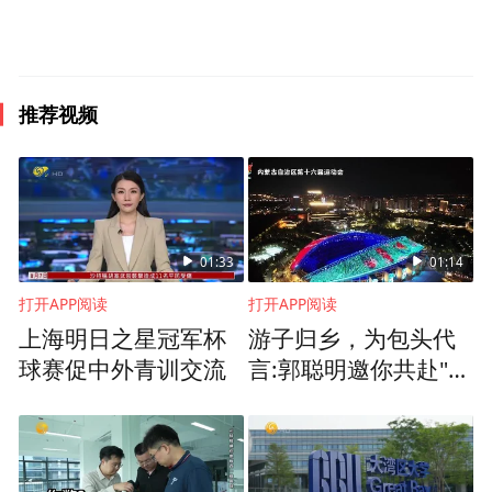
大学，西安欧亚学院首先高度认同就业质量
是高等教育质量最重要的评价指标之一，但
在毕业生专业能力足够扎实、具备独立工作
推荐视频
能力的前提下，同时提出另外两个与之同等
重要的评价指标，即独立生活能力和独立思
考能力。在西安欧亚学院看来，工作只是一
个人在社会的若干面向之一，在工作之外还
01:33
01:14
有生活。需知“生活”不只是“活着”，而是要
打开APP阅读
打开APP阅读
有独立的生活观念并将自己照顾周全。这种
上海明日之星冠军杯
游子归乡，为包头代
能力并非与生俱来，高中毕业生普遍不具
球赛促中外青训交流
言:郭聪明邀你共赴"十
备，需要经过系统学习，否则就将沦为只会
六运"之约
工作、不会生活的“工作机器”，这种状况并
不鲜见。与此同时，面对相对复杂的社会环