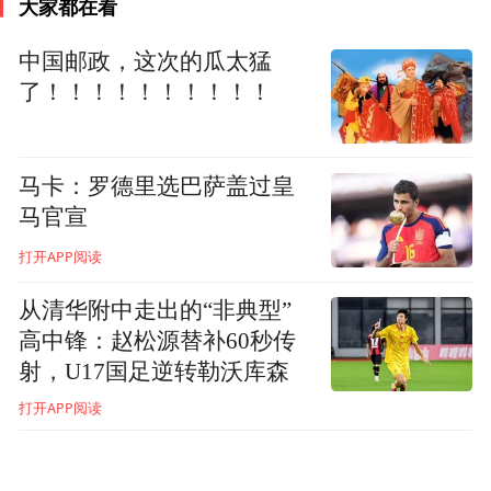
常生活有家人关照；最后，几乎没有社会经
大家都在看
验。对于高中毕业生的上述特征，整体异议
中国邮政，这次的瓜太猛
较少，但对于“”经过大学教育后，什么样的
了！！！！！！！！！！
毕业生是优秀的”则众说纷纭。于是，对于
“什么样的大学毕业生才是高质量的”这个问
马卡：罗德里选巴萨盖过皇
题的不同回答，也体现了不同院校在人才培
马官宣
养上的不同质量观。在这方面，当前社会评
打开APP阅读
价整体偏向于可视化极强的就业指标。也就
是说，如果一所大学的毕业生就业质量高，
从清华附中走出的“非典型”
也普遍容易被认为人才培养质量高。虽然仅
高中锋：赵松源替补60秒传
射，U17国足逆转勒沃库森
以学生就业质量去评价人才培养质量有失偏
颇，但由于最为直观，却也最受认同。
打开APP阅读
在31年的办学探索过程中，作为一所应用型