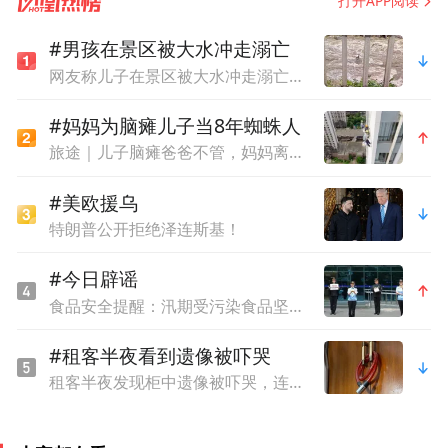
打开APP阅读
去“高等化”，只将其视为一个普通的人生阶
#男孩在景区被大水冲走溺亡
段，并认真审视这个阶段在人生之中需要扮
网友称儿子在景区被大水冲走溺亡，质疑泄洪未提前通知，当地回应
演的角色和作用。在中国现行教育体制下，
进入大学的是高中毕业生，而整个社会对大
#妈妈为脑瘫儿子当8年蜘蛛人
旅途｜儿子脑瘫爸爸不管，妈妈离婚卖房求医，为赚钱当8年蜘蛛人
学教育的普遍期待则是毕业生要有能力在社
会中独立工作和自如生活。于是，我们对于
#美欧援乌
高等教育本质最直接的理解，就是要将刚成
特朗普公开拒绝泽连斯基！
年的高中毕业生，经过三到四年的大学教
#今日辟谣
育，成功转变为能在社会中独立工作和自如
食品安全提醒：汛期受污染食品坚决不能食用
生活的人。
#租客半夜看到遗像被吓哭
那么，中国的高中毕业生有哪些典型特征
租客半夜发现柜中遗像被吓哭，连夜搬离，平台拒退中介费
呢？首先，以基础知识学习为主；其次，日