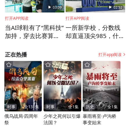
境，具备对人对事对是非的判断力至关重
03:09
02:52
要，独立思考能力是决定毕业生能否在社会
打开APP阅读
打开APP阅读
中长期发展和幸福生活的底层能力。
当AI球鞋有了“黑科技”
一所新学校，分数线
加持，穿去比赛算不
却直逼顶尖985，什么
算作弊？
样的学生敢来做“人生
实验”？
正在热播
打开app阅读
时事
全
131
集
时事
全
1
集
历史
全
1
集
俄乌战局·四周年
少年之死何以引爆
暴雨将至·卢沟桥
祭
法国？
事变始末