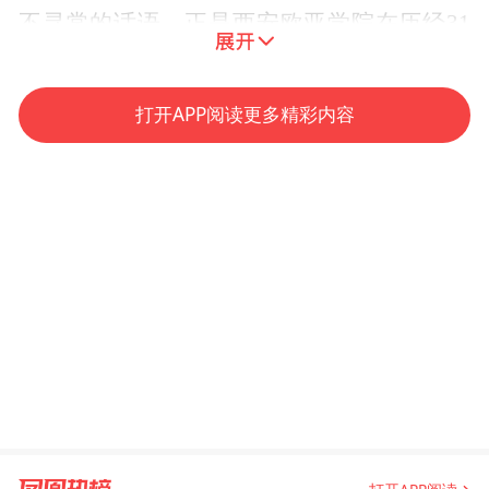
不寻常的话语，正是西安欧亚学院在历经31
年办学探索的过程中，逐渐给出的一份高等
教育的欧亚答卷。
打开APP阅读更多精彩内容
01
回顾高等教育本质
在高等教育大众化时代，人们对高等教育最
大的误解，或许就在于“高等”二字。因为这
两个字的存在，大家往往对大学教育怀有各
种不切实际的幻想，以至于常常失望而归。
在高等教育普及化的时代背景下，想要真正
理解高等教育的本质，最好的办法或许就是