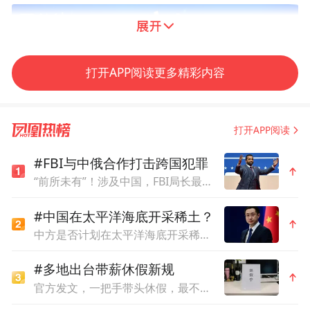
打开APP阅读更多精彩内容
打开APP阅读
#FBI与中俄合作打击跨国犯罪
“前所未有”！涉及中国，FBI局长最新表态
#中国在太平洋海底开采稀土？
上海市科技创业中心主任黄丽宏在致辞中表
中方是否计划在太平洋海底开采稀土？外交部回应
示，作为上海连续成功举办十四届的科创赛
#多地出台带薪休假新规
事，“创•在上海”国际创新创业大赛已成为发
官方发文，一把手带头休假，最不内卷的省掀桌子了
掘培育科技型中小企业、构建融通创新生态