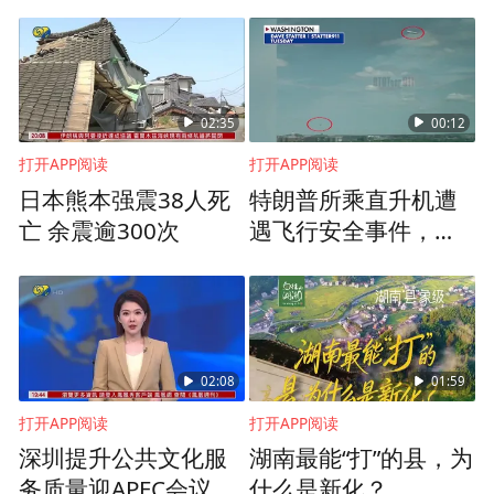
环境的挑战。陆书记指出：“用管理赋能科
创、成就科创、引领科创，这是我们做管理
人的使命。对管理的任何忽视，不仅会导致
02:35
00:12
踩坑和挫败，更可能造成企业的失败。”“未
打开APP阅读
打开APP阅读
来之星”创始人训练营着力于用管理提升科创
日本熊本强震38人死
特朗普所乘直升机遭
企业的生存与发展概率，助力国家在全球科
亡 余震逾300次
遇飞行安全事件，现
技竞争中把握主动、赢得未来。
场监控画面曝光
薪火相传：授旗仪式点燃科创激情
02:08
01:59
打开APP阅读
打开APP阅读
深圳提升公共文化服
湖南最能“打”的县，为
务质量迎APEC会议
什么是新化？