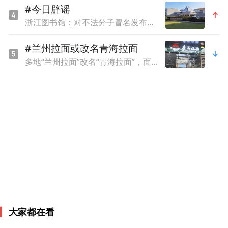
的重要平台，如今更成长为全市覆盖范围最
#今日辟谣
广、行业影响力最大的“科创服务”品牌。大
浙江图书馆：对不法分子冒名发布虚假信息的严正声明
赛始终以开放姿态链接各方资源，携手高
#兰州拉面或改名青海拉面
校、科研院所、金融机构、高质量孵化器、
多地“兰州拉面”改名“青海拉面”，面馆老板：青海人，挂兰州牌子不合适
龙头企业等多元化生态合作伙伴，共同打造
科创服务“朋友圈”。四年来与复旦大学管理
学院深度合作“未来之星”创始人训练营，正
是这一理念的生动实践，已累计服务赋能162
家优质科创企业，多家企业已经成长为细分
领域的“冠军”“明星”企业。
复旦大学管理学院党委书记陆雄文：“管理和
科创是未来国家发展的双引擎。”
大家都在看