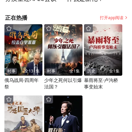
正在热播
打开app阅读
在全体瞩目下，复旦大学管理学院党委书记
陆雄文、上海市科技创业中心主任黄丽宏、
时事
全
131
集
时事
全
1
集
历史
全
1
集
上海市科学技术委员会科技企业服务处二级
俄乌战局·四周年
少年之死何以引爆
暴雨将至·卢沟桥
祭
法国？
事变始末
调研员居敏敏，与学员代表-上海朗矽科技有
限公司总经理汪大祥、上海识渊科技有限公
司联合创始人茹彬鑫共同按下启动手印，正
式拉开2026“未来之星”创始人训练营的序
幕。随后，上海市科技创业中心副主任言挺