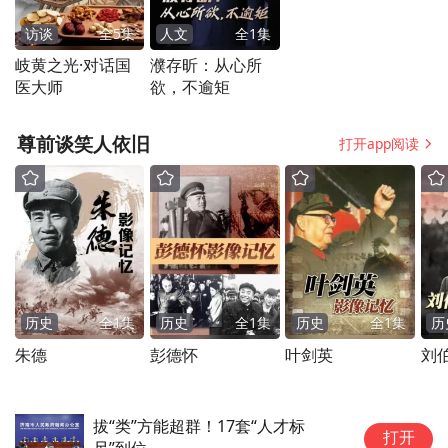
将象征使命的营旗授予学员代表-王臻芯龙为
访谈
全
5
集
人文
全
1
集
（上海）半导体材料有限公司总经理琛茜，
岐黄之光·对话国
濮存昕：从心所
医大师
欲，不逾矩
营旗飘扬中，训练营在掌声中正式启动，新
征程就此开启。
尊前谈笑人依旧
打开app阅读
历史
全
1
集
历史
全
1
集
历史
全
1
集
历
朱德
彭德怀
叶剑英
刘
拔“类”方能超群！17套“人才标
财经聚焦｜“
打开
尺”到位
成形