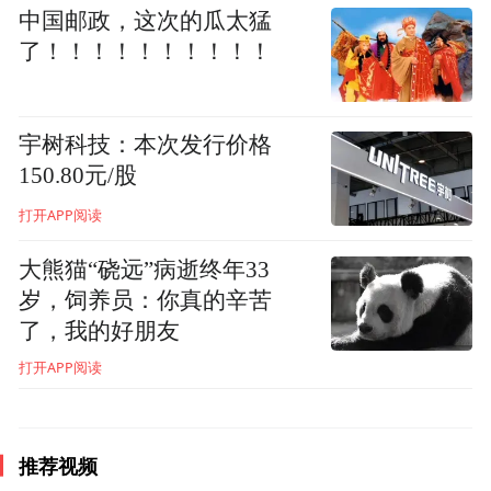
中国邮政，这次的瓜太猛
了！！！！！！！！！！
宇树科技：本次发行价格
150.80元/股
打开APP阅读
大熊猫“硗远”病逝终年33
岁，饲养员：你真的辛苦
了，我的好朋友
陆雄文书记强调了科创与管理并重，认为二
打开APP阅读
者是驱动经济发展的双引擎。他在回顾中国
企业家代际变迁时指出，当代科创企业家更
推荐视频
具情怀与积累，但也面临着高失败率与资本