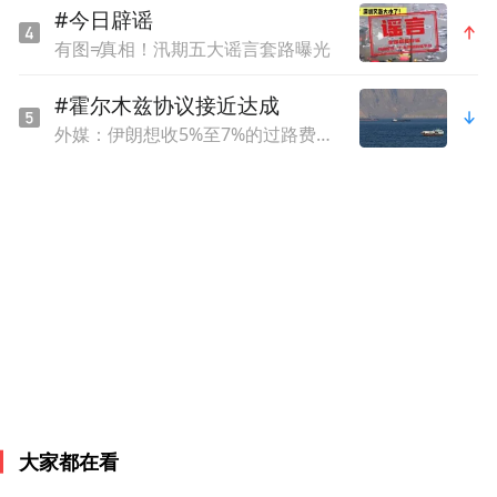
礼品店店主、和广式糖水铺老手艺人的热络
#今日辟谣
聊天、采访非遗掐丝珐琅传承人的故事以及
有图≠真相！汛期五大谣言套路曝光
和追求真实的摄影工作室互动,以"五感体
#霍尔木兹协议接近达成
验"解码岭南文化基因。美国学生塞缪尔认真
外媒：伊朗想收5%至7%的过路费，阿曼想收3%，美国希望免费
学习点蓝工艺,细致绘制中式吊坠;深圳学校学
生安迪则展示了大疆无人机的精准飞行与操
作技巧。在新能源汽车体验店,中美学生围绕
“中国新能源车如何影响北美市场”展开热烈
讨论;在华强北,美国学生雷欧用流利中文与电
子元件商户讨价还价,真实感受中国“创客之
都”的转型与魅力。来自美国的领队老师感
慨:"这真的是一次新鲜特别的中国体验"。当
大家都在看
非遗艺术与现代科技在对话中碰撞,中西思维