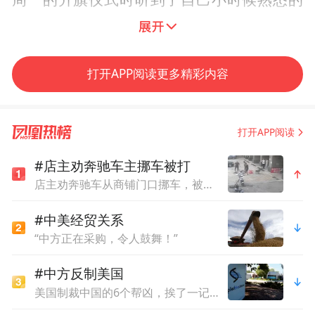
周一的升旗仪式时听到了自己小时候熟悉的
校园歌曲时,在小朋友们纷纷围上来,拉着美国
小老师的手英文热情叽叽喳喳交流的时候,这
一段教学观察与体验旅程不仅提升了他们的
打开APP阅读更多精彩内容
中国教育的魅力,更让他们深刻体会到“全球公
民”责任的具象含义。
打开APP阅读
双城记:非遗传承与科技前沿的时空交响
#店主劝奔驰车主挪车被打
店主劝奔驰车从商铺门口挪车，被打骨折，警方回应
在南头古城,中美学生走访历史街区、体验非
#中美经贸关系
遗技艺、探索城市更新。他们与掐丝珐琅、
“中方正在采购，令人鼓舞！”
漆扇、茶艺等非遗传承人面对面交流,动手实
#中方反制美国
践传统工艺,也走进现代商户和创意空间,感受
美国制裁中国的6个帮凶，挨了一记重击
古今交融的城市脉络。通过对话摩登现代的