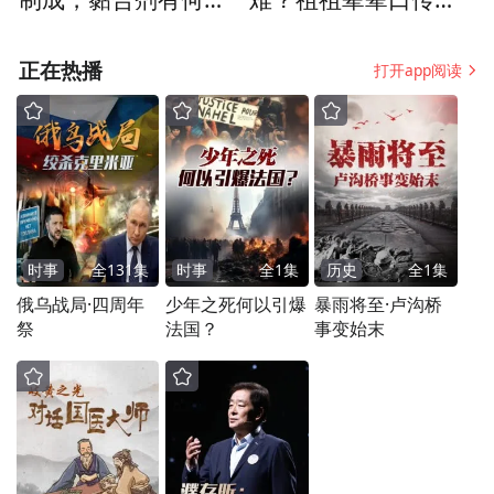
秘？筋角弓制作技艺
授，还曾一度受到耻
传承人解读
笑和歧视
正在热播
打开app阅读
青春对话:一次跨越太平洋的深度相遇
时事
全
131
集
时事
全
1
集
历史
全
1
集
俄乌战局·四周年
少年之死何以引爆
暴雨将至·卢沟桥
这场持续13天的跨文化实践,让中美青少年在
祭
法国？
事变始末
对比中深化文明认知,在沟通中互相了解两个
大国青春一代的相似与差异,更通过协作和社
区公益实践构建起理解与信任的纽带,以及宝
贵的跨国友谊。当华盛顿学生团队和深圳国