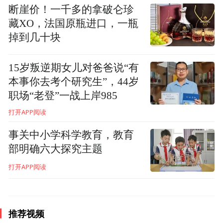
在交流中融合,传统文化焕发出国际化的时代
断崖价！一千多的拿破仑珍
光彩,孩子们更加了解了南头古城的浓烈文化
藏XO，法国原瓶进口，一瓶
街区氛围为何是如此动人。在高谈阔论中,中
掉到几十块
西方年轻人的思维在交流中交相辉映,传统文
15岁叛逆期女儿对爸爸说“有
脉与数字科技在青砖黛瓦间奇妙交融。
本事你去考个研究生”，44岁
职场“老登”一战上岸985
打开APP阅读
事关中小学科学教育，教育
部明确六大探究主题
打开APP阅读
推荐视频