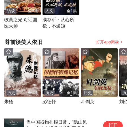
际学生团体互相在珍贵的合照背后书写赠言,
访谈
全
5
集
人文
全
1
集
一起被授予荣誉证书时,这些承载着珍贵记忆
岐黄之光·对话国
濮存昕：从心所
的影像,已经成为一代青少年对全球责任与文
医大师
欲，不逾矩
化共鸣最真挚的注脚。这不仅是一场跨国义
尊前谈笑人依旧
打开app阅读
工行动,更是一种教育探索、文化对话和青年
合作的全新尝试。未来,这段青春“拾光”,或将
照亮更多人跨越国界、共筑理解之桥的脚
步。
(通讯员：胡威)
历史
全
1
集
历史
全
1
集
历史
全
1
集
历
朱德
彭德怀
叶剑英
刘
当中国器物扎根日常，“隐山见
十
打开