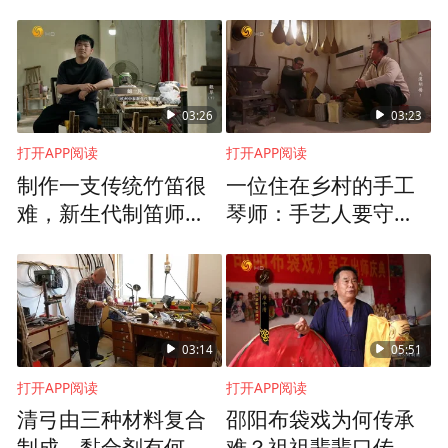
拾光印记:从个体记忆到集体叙事
在结束分享会上,项目成果以纪录片、短视
03:26
03:23
频、文字翻译和作品展示等多种形式精彩呈
打开APP阅读
打开APP阅读
现。美国学生团队通过实地走访和脚步丈量,
制作一支传统竹笛很
一位住在乡村的手工
了解了南头“城中村”转型为潮流文化街区的
难，新生代制笛师正
琴师：手艺人要守得
以“传统功底+现代技
住技艺
活化历程;他们还为本地商户拍摄宣传视频、
艺”破局传承
翻译非遗文案,助力文化传播。正如学生代表
艾娃所说:“我们不仅是语言学习者、文化观
察者,更是跨国理解的连接者。”
03:14
05:51
打开APP阅读
打开APP阅读
清弓由三种材料复合
邵阳布袋戏为何传承
制成，黏合剂有何奥
难？祖祖辈辈口传心