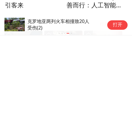
引客来
善而行：人工智能时
代如何迈向全球治理
克罗地亚两列火车相撞致20人
正在热播
打开app阅读
打开
受伤(2)
时事
全
131
集
时事
全
1
集
历史
全
1
集
俄乌战局·四周年
少年之死何以引爆
暴雨将至·卢沟桥
祭
法国？
事变始末