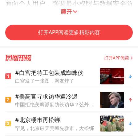
面向个人用户，强调最小权限与数据安全防
护，兼顾创新活力与合规安全。
此次发布的《指引》将有效化解AI智能体快
打开APP阅读更多精彩内容
速发展带来的法律与合规挑战，为深圳乃至
全国人工智能产业健康发展、护航新质生产
打开APP阅读
力提供重要支撑。
#白宫把特工包装成蜘蛛侠
撰稿：戴书伟
白宫发了一张图，网友炸了
#美高官寻求访华遭冷遇
编辑：田佳禾
中国拒绝美鹰派副防长访华？弦外之音被热议
#北京楼市再松绑
罕见，北京破天荒率先救市，大松绑