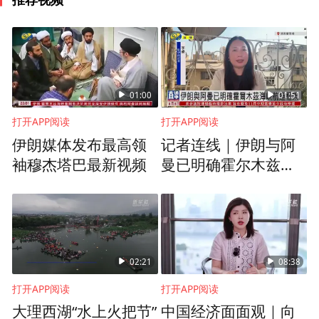
01:00
01:51
打开APP阅读
打开APP阅读
伊朗媒体发布最高领
记者连线｜伊朗与阿
袖穆杰塔巴最新视频
曼已明确霍尔木兹海
峡航运框架
02:21
08:38
打开APP阅读
打开APP阅读
大理西湖“水上火把节”
中国经济面面观｜向