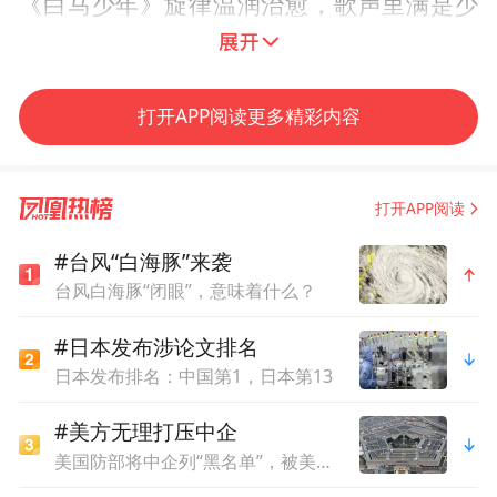
《白马少年》旋律温润治愈，歌声里满是少
纯乐队作品
年纯粹的理想与热忱。
《TAKARAJIMA》《Time》，
乐器间默契配
打开APP阅读更多精彩内容
合、层次分明，以纯粹的器乐律动带动全
合唱《映山红》《错位时空》
场，
用和声对
唱跳作品《Like Jennie》
话历史与当下，
则
打开APP阅读
以热情的舞蹈展现蓬勃向上的青春活力。
#台风“白海豚”来袭
台风白海豚“闭眼”，意味着什么？
#日本发布涉论文排名
日本发布排名：中国第1，日本第13
#美方无理打压中企
美国防部将中企列“黑名单”，被美法院驳回