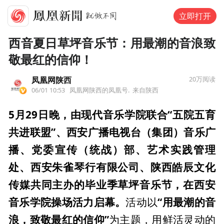
立即打开
西音夏日草坪音乐节：用最潮的音浪致
敬最红的信仰！
凤凰网陕西
20万
阅读
06/01 10:53
凤凰网陕西的凤凰号.
来自陕西
5月29日晚，由现代音乐学院联合“五院五育
共进联盟”、西安广播电视台（集团）音乐广
播、党委宣传（统战）部、艺术实践管理
处、西安朱雀琴行有限公司、陕西皓辰文化
传媒共同主办的毕业季草坪音乐节，在西安
音乐学院操场活力启幕。
“用最潮的音
活动以
浪，致敬最红的信仰”
为主题，用鲜活灵动的