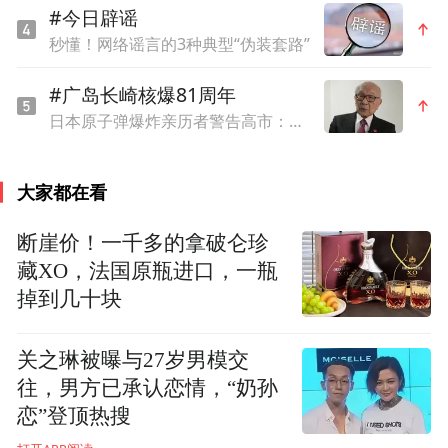
#今日辟谣
秒懂！网络谣言的3种典型“伪装套路”
#广岛长崎核爆81周年
日本原子弹爆炸亲历者警告高市：想通过战争成为大国，这种想法本身就是错误的
大家都在看
断崖价！一千多的拿破仑珍
藏XO，法国原瓶进口，一瓶
掉到几十块
关之琳被曝与27岁男模交
往，男方已承认恋情，“奶孙
恋”登顶热搜