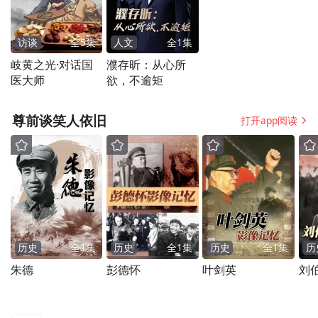
访谈
全
5
集
人文
全
1
集
岐黄之光·对话国
濮存昕：从心所
医大师
欲，不逾矩
纯乐队《5-htp》
尊前谈笑人依旧
打开app阅读
鼓：吴俊玮 吉他：褚一涵 贝斯：赵政杰
指导教师：霍辰飞 何亚琪 张卫
历史
全
1
集
历史
全
1
集
历史
全
1
集
历
朱德
彭德怀
叶剑英
刘