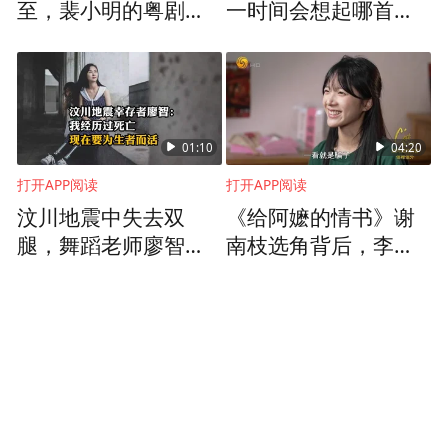
至，裴小明的粤剧武
一时间会想起哪首
生演出生涯恐怕难以
歌？是让人流口水的
继续
《陕西美食》还是
《起的比鸡还早》的
打工人日常，欢迎在
评论区分享你与黑撒
01:10
04:20
的故事
打开APP阅读
打开APP阅读
汶川地震中失去双
《给阿嬷的情书》谢
腿，舞蹈老师廖智：
南枝选角背后，李思
我经历过死亡，现在
潼收到招募短信，以
要为生者而活
为是遇到骗子