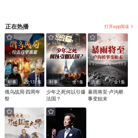
正在热播
打开app阅读
时事
全
131
集
时事
全
1
集
历史
全
1
集
俄乌战局·四周年
少年之死何以引爆
暴雨将至·卢沟桥
祭
法国？
事变始末