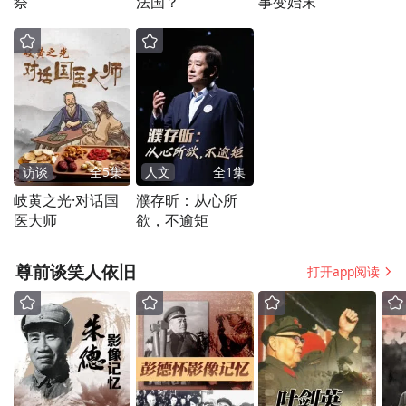
祭
法国？
事变始末
访谈
全
5
集
人文
全
1
集
岐黄之光·对话国
濮存昕：从心所
医大师
欲，不逾矩
尊前谈笑人依旧
打开app阅读