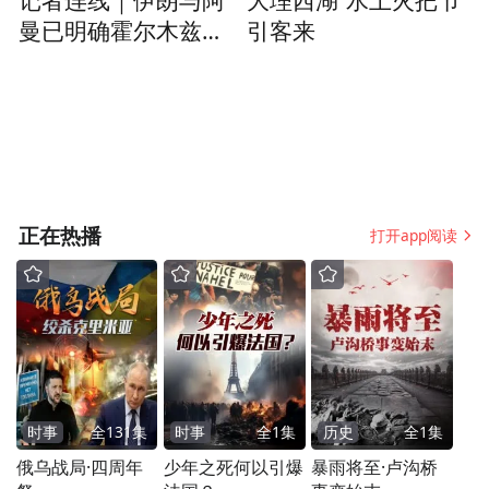
记者连线｜伊朗与阿
大理西湖“水上火把节”
曼已明确霍尔木兹海
引客来
峡航运框架
正在热播
打开app阅读
时事
全
131
集
时事
全
1
集
历史
全
1
集
俄乌战局·四周年
少年之死何以引爆
暴雨将至·卢沟桥