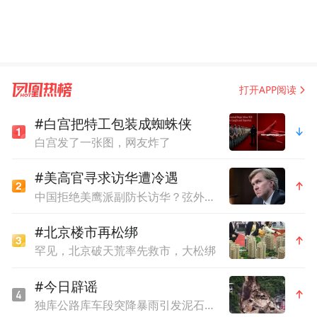
打开APP阅读
#白宫把特工包装成蜘蛛侠
白宫发了一张图，网友炸了
#美高官寻求访华遭冷遇
中国拒绝美鹰派副防长访华？弦外之音被热议
#北京楼市再松绑
罕见，北京破天荒率先救市，大松绑
#今日辟谣
独库公路库车段突降暴雨引发泥石流？官方辟谣