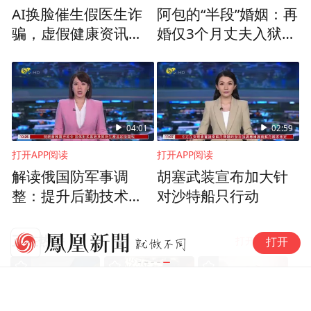
AI换脸催生假医生诈
阿包的“半段”婚姻：再
骗，虚假健康资讯大
婚仅3个月丈夫入狱，
肆传播，三招轻松辨
5万婚礼费还被诈骗电
别
话骗走
04:01
02:59
打开APP阅读
打开APP阅读
解读俄国防军事调
胡塞武装宣布加大针
整：提升后勤技术保
对沙特船只行动
障
图片来源：湖北网警巡查执法
暑期出境游
正在热播
打开app阅读
打开
“境外赚快钱
另外还有AI换脸，因为人脸效果更易取得对
方信任，骗子用AI技术换脸，可以伪装成任