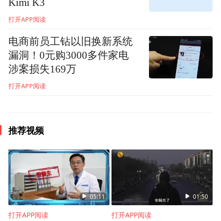
Kimi K3
等来提取某人声音，获取素材后进行声音合
打开APP阅读
成，从而可以用伪造的声音骗过对方。例
电商前员工钻以旧换新系统
如，某公司财务接到领导电话，要求立刻给
漏洞！0元购3000多件家电
供应商转款2万元，并将转账信息以邮件形式
涉案损失169万
发送，转款理由是避免缴纳滞纳金。由于老
打开APP阅读
板的口音十分逼真，该财务信以为真，在1小
时内转款完成，后发现被骗。
推荐视频
05:11
01:50
打开APP阅读
打开APP阅读