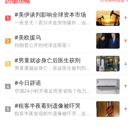
打开APP阅读
局接到福建省福州市公安局刑侦支队的外协
#美伊谈判影响全球资本市场
请求，称福建省一知名民营企业负责人被骗
一夜变天！霍尔木兹突传爆炸，油价失控
走430万元，而涉案的银行卡为包头市蒙商银
行对公账户，希望包头警方能够帮忙进行紧
#美欧援乌
特朗普公开拒绝泽连斯基！
急止付。
#男童就诊身亡后医生获刑
包头市公安局电信网络犯罪侦查局立即启动
男童遭漏诊身亡，首诊医生被判刑一年，出狱后发帖讲述接诊经过
“包头市警银联动绿色查询机制”，当班民警
#今日辟谣
以最快速度完成核查、报审程序，第一时间
空调24小时开着反而更省电？电力部门回应
将涉案卡的信息通报至蒙商银行相关部门。
在银行的全力协助下，仅用时10分钟，就将
#租客半夜看到遗像被吓哭
该诈骗账户内的336.84万元被骗资金成功拦
租客半夜发现柜中遗像被吓哭，连夜搬离，平台拒退中介费
截。