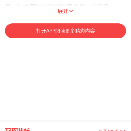
是，好友回过来的消息竟然是一个问号。
郭先生拨打好友电话，对方说没有这回事，
打开APP阅读更多精彩内容
他这才意识到竟然遇上了“高端”骗局，对方
通过智能AI换脸技术，佯装成好友对他实施
了诈骗。
“从头到尾都没有和我提借钱的事情，就说会
先把钱给我打过来，再让我给他朋友账户转
过去，而且当时是给我打了视频的，我在视
频中也确认了面孔和声音，所以才放松了戒
备”，郭先生说。
4月20日12时21分，包头市电信网络犯罪侦查