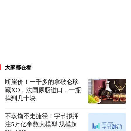
同时，向福州市公安局警方提供了剩余款项
93.16万元资金流出信息，为深入突破该案剩
余资金查找提供了突破方向。目前，福建警
方与包头警方对此资金正在全力追缴当中。
警惕！AI诈骗来袭，成功率接近100%！
大家都在看
随着互联网技术的发展，各类诈骗模式层出
不穷，但最新的AI诈骗，你听过吗？据湖北
断崖价！一千多的拿破仑珍
藏XO，法国原瓶进口，一瓶
网警巡查执法5月6日消息，AI技术改变诈
掉到几十块
骗，新骗局来袭后，诈骗成功率竟接近
100%。
不蒸馏不走捷径！字节拟押
注5万亿参数大模型 规模超
第一种是声音合成，骗子通过骚扰电话录音