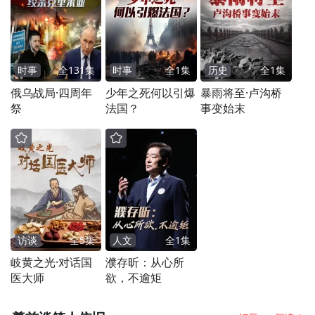
时事
全
131
集
时事
全
1
集
历史
全
1
集
俄乌战局·四周年
少年之死何以引爆
暴雨将至·卢沟桥
祭
法国？
事变始末
访谈
全
5
集
人文
全
1
集
岐黄之光·对话国
濮存昕：从心所
医大师
欲，不逾矩