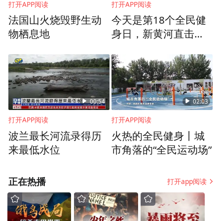
打开APP阅读
打开APP阅读
法国山火烧毁野生动
今天是第18个全民健
物栖息地
身日，新黄河直击泉
城健身热潮
00:54
02:03
打开APP阅读
打开APP阅读
波兰最长河流录得历
火热的全民健身丨城
来最低水位
市角落的“全民运动场”
正在热播
打开app阅读