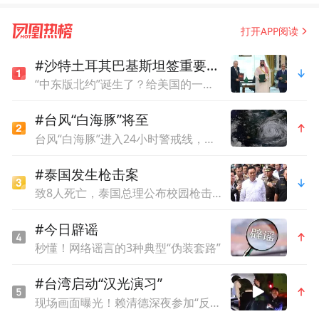
打开APP阅读
#沙特土耳其巴基斯坦签重要协议
“中东版北约”诞生了？给美国的一个强烈信号
#台风“白海豚”将至
台风“白海豚”进入24小时警戒线，最新登陆点预判
#泰国发生枪击案
致8人死亡，泰国总理公布校园枪击案枪手作案动机
#今日辟谣
秒懂！网络谣言的3种典型“伪装套路”
#台湾启动“汉光演习”
现场画面曝光！赖清德深夜参加“反斩首”演练