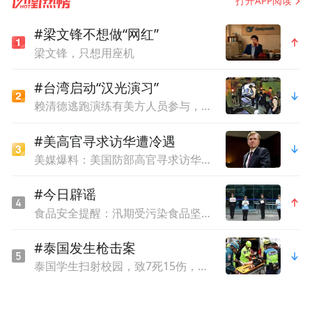
打开APP阅读
时间锁脚本识别跨链交易。同时，通过让参
#梁文锋不想做“网红”
与方秘密分享导出资产地址的公钥，指导参
梁文锋，只想用座机
与方创建相同额度的链内交易，防止观察者
#台湾启动“汉光演习”
根据资产地址和交易额度破解跨链交易的隐
赖清德逃跑演练有美方人员参与，台媒体人：终于正式演练逃亡计划了
私。二是实现资产发送者的去抵押。现有大
多数跨链转移方案要求资产发送者在服务提
#美高官寻求访华遭冷遇
美媒爆料：美国防部高官寻求访华，却遭中方冷遇
供方抵押一些资产，以获取资产接收者所需
的令牌，但这给发送者参与跨链转移带来不
#今日辟谣
便。本方案通过复用发送者锁定的资产，使
食品安全提醒：汛期受污染食品坚决不能食用
得该资产既可用来支付，又可用来获取令
#泰国发生枪击案
牌，避免发送者抵押额外资产。
泰国学生扫射校园，致7死15伤，犯案前先射杀祖父母
该论文的发表向外界展示了西安电子科技大