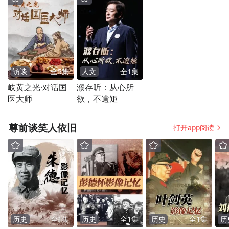
访谈
全
5
集
人文
全
1
集
岐黄之光·对话国
濮存昕：从心所
医大师
欲，不逾矩
尊前谈笑人依旧
打开app阅读
历史
全
1
集
历史
全
1
集
历史
全
1
集
历