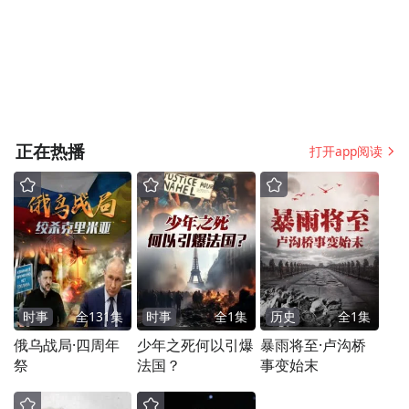
正在热播
打开app阅读
时事
全
131
集
时事
全
1
集
历史
全
1
集
俄乌战局·四周年
少年之死何以引爆
暴雨将至·卢沟桥
祭
法国？
事变始末