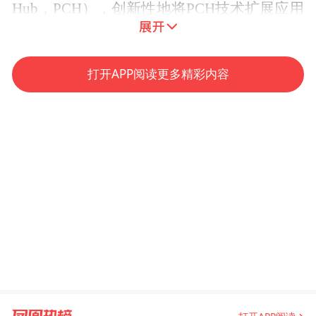
Hub，PCH），创新性地将PCH技术扩展应用
于跨链资产转移场景，重点解决了两个挑
战：
打开APP阅读更多精彩内容
一是确保跨链交易与链内交易的不可区分
性。现有跨链转移方案多采用2-of-2多签机制
和时间锁技术，跨链交易中资产地址、转移
额度等敏感信息是公开的，为区分跨链交易
和链内交易打开方便之门。本论文提出的
P2C2T采用两方适配器签名技术，使得跨链
交易认证和普通交易认证一样，仅需验证一
个数字签名，防止观察者从签名验证角度识
别跨链交易。P2C2T采用可验证定时离散对
数方案代替时间锁技术，防止观察者由链上