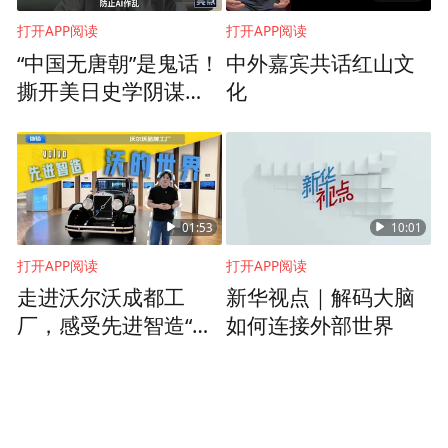
打开APP阅读
打开APP阅读
“中国无唐朝”是鬼话！
中外嘉宾共话红山文
撕开美日史学阴谋：
化
千万别被AI骗了
01:53
10:01
打开APP阅读
打开APP阅读
走进沃尔沃成都工
新华视点｜解码大脑
厂，感受先进智造“沃”
如何连接外部世界
的世界